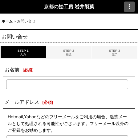
京都の飴工房 岩井製菓
ホーム
>
お問い合せ
お問い合せ
STEP 1
STEP 2
STEP 3
入力
確認
完了
お名前
[
必須
]
メールアドレス
[
必須
]
Hotmail,Yahooなどのフリーメールをご利用の場合、迷惑メー
ルとして処理される可能性がございます。フリーメール以外の
ご登録をお勧めします。