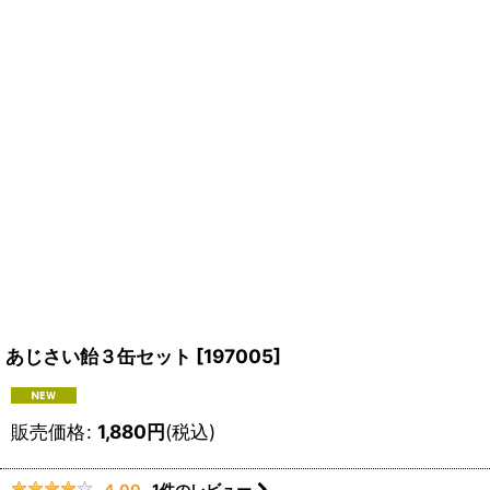
あじさい飴３缶セット
[
197005
]
販売価格
:
1,880
円
(税込)
1
件のレビュー
4.00