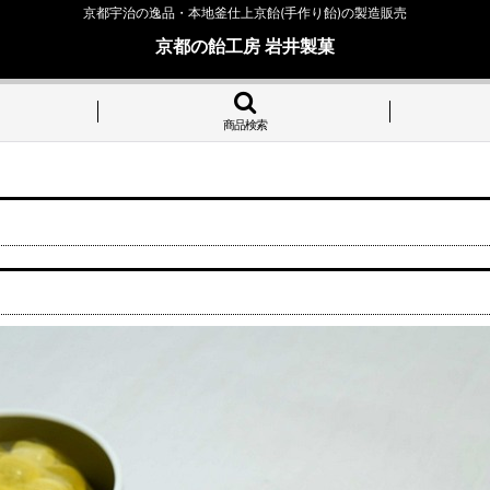
京都宇治の逸品・本地釜仕上京飴(手作り飴)の製造販売
京都の飴工房 岩井製菓
商品検索