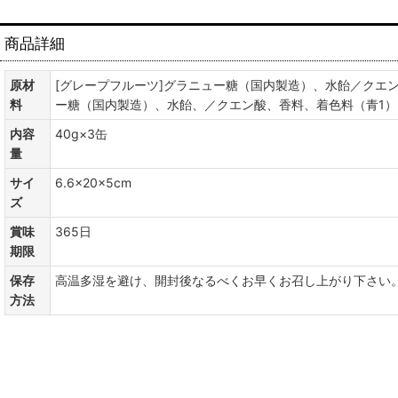
商品詳細
原材
[グレープフルーツ]グラニュー糖（国内製造）、水飴／クエ
料
ー糖（国内製造）、水飴、／クエン酸、香料、着色料（青1）
内容
40g×3缶
量
サイ
6.6×20×5cm
ズ
賞味
365日
期限
保存
高温多湿を避け、開封後なるべくお早くお召し上がり下さい
方法