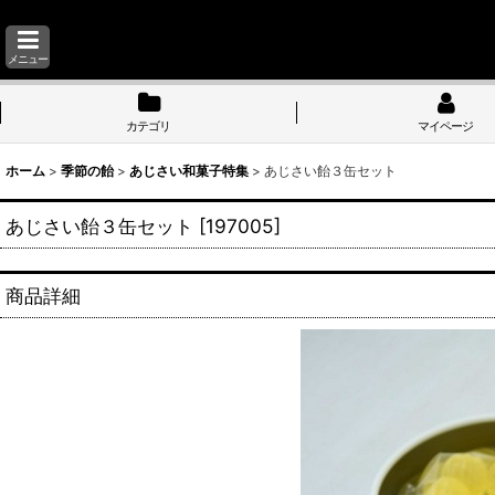
メニュー
カテゴリ
マイページ
ホーム
>
季節の飴
>
あじさい和菓子特集
>
あじさい飴３缶セット
あじさい飴３缶セット
[
197005
]
商品詳細