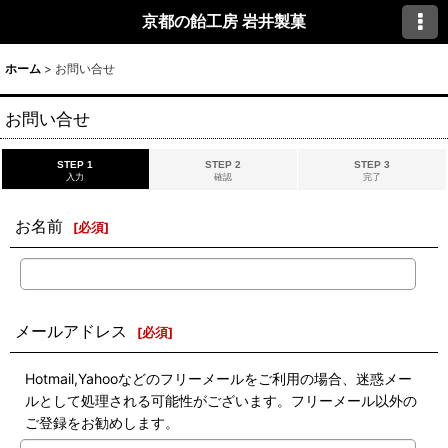
京都の飴工房 岩井製菓
ホーム
>
お問い合せ
お問い合せ
STEP 1
STEP 2
STEP 3
入力
確認
完了
お名前
[
必須
]
メールアドレス
[
必須
]
Hotmail,Yahooなどのフリーメールをご利用の場合、迷惑メー
ルとして処理される可能性がございます。フリーメール以外の
ご登録をお勧めします。