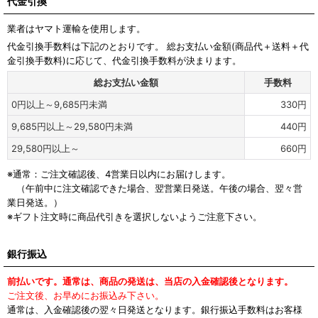
代金引換
業者はヤマト運輸を使用します。
代金引換手数料は下記のとおりです。 総お支払い金額(商品代＋送料＋代
金引換手数料)に応じて、代金引換手数料が決まります。
総お支払い金額
手数料
0
円
以上～9,685
円
未満
330
円
9,685
円
以上～29,580
円
未満
440
円
29,580
円
以上～
660
円
※通常：ご注文確認後、4営業日以内にお届けします。
（午前中に注文確認できた場合、翌営業日発送。午後の場合、翌々営
業日発送。）
※ギフト注文時に商品代引きを選択しないようご注意下さい。
銀行振込
前払いです。通常は、商品の発送は、当店の入金確認後となります。
ご注文後、お早めにお振込み下さい。
通常は、入金確認後の翌々日発送となります。銀行振込手数料はお客様