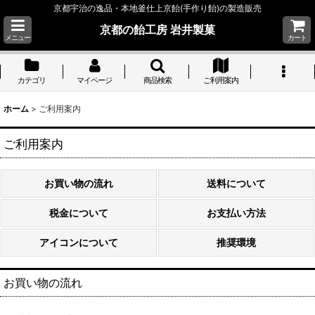
京都宇治の逸品・本地釜仕上京飴(手作り飴)の製造販売
京都の飴工房 岩井製菓
メニュー
カート
カテゴリ
マイページ
商品検索
ご利用案内
ホーム
>
ご利用案内
ご利用案内
お買い物の流れ
送料について
税金について
お支払い方法
アイコンについて
推奨環境
お買い物の流れ