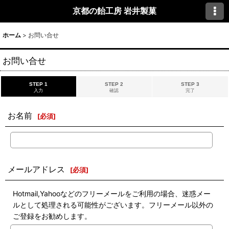
京都の飴工房 岩井製菓
ホーム
>
お問い合せ
お問い合せ
STEP 1
STEP 2
STEP 3
入力
確認
完了
お名前
[
必須
]
メールアドレス
[
必須
]
Hotmail,Yahooなどのフリーメールをご利用の場合、迷惑メー
ルとして処理される可能性がございます。フリーメール以外の
ご登録をお勧めします。