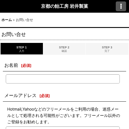
京都の飴工房 岩井製菓
ホーム
>
お問い合せ
お問い合せ
STEP 1
STEP 2
STEP 3
入力
確認
完了
お名前
[
必須
]
メールアドレス
[
必須
]
Hotmail,Yahooなどのフリーメールをご利用の場合、迷惑メー
ルとして処理される可能性がございます。フリーメール以外の
ご登録をお勧めします。