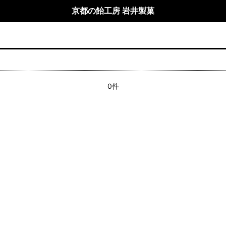
京都の飴工房 岩井製菓
0件