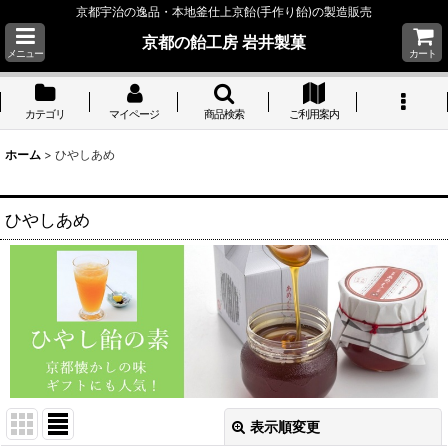
京都宇治の逸品・本地釜仕上京飴(手作り飴)の製造販売
京都の飴工房 岩井製菓
メニュー
カート
カテゴリ
マイページ
商品検索
ご利用案内
ホーム
>
ひやしあめ
ひやしあめ
表示順変更
閉じる