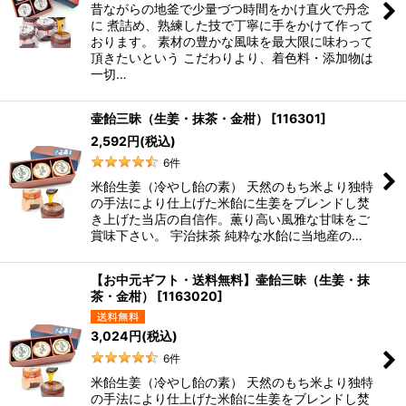
昔ながらの地釜で少量づつ時間をかけ直火で丹念
に 煮詰め、熟練した技で丁寧に手をかけて作って
おります。 素材の豊かな風味を最大限に味わって
頂きたいという こだわりより、着色料・添加物は
一切…
壷飴三昧（生姜・抹茶・金柑）
[
116301
]
2,592
円
(税込)
6
件
米飴生姜（冷やし飴の素） 天然のもち米より独特
の手法により仕上げた米飴に生姜をブレンドし焚
き上げた当店の自信作。薫り高い風雅な甘味をご
賞味下さい。 宇治抹茶 純粋な水飴に当地産の…
【お中元ギフト・送料無料】壷飴三昧（生姜・抹
茶・金柑）
[
1163020
]
3,024
円
(税込)
6
件
米飴生姜（冷やし飴の素） 天然のもち米より独特
の手法により仕上げた米飴に生姜をブレンドし焚