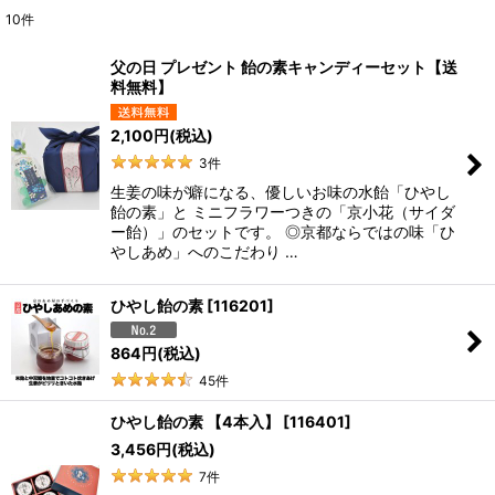
10
件
表示数
:
父の日 プレゼント 飴の素キャンディーセット【送
料無料】
並び順
:
2,100
円
(税込)
絞り込む
3
件
生姜の味が癖になる、優しいお味の水飴「ひやし
飴の素」と ミニフラワーつきの「京小花（サイダ
ー飴）」のセットです。 ◎京都ならではの味「ひ
やしあめ」へのこだわり …
ひやし飴の素
[
116201
]
864
円
(税込)
45
件
ひやし飴の素 【4本入】
[
116401
]
3,456
円
(税込)
7
件