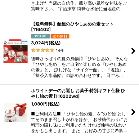
き上げた当店の自信作。薫り高い風雅な甘味をご
賞味下さい。 宇治抹茶 純粋な水飴に当地産の…
【送料無料】飴屋のひやしあめの素セット
[
116402
]
3,024
円
(税込)
14
件
後味さっぱりの夏の風物詩「ひやしあめ」 そんな
「ひやしあめ」をご自宅で楽しめる『ひやしあめ
の素』と、 涼しげな『サイダー飴』、『塩飴』、
『抹茶入水晶飴』の詰め合わせです。 日ごろ…
ホワイトデーのお返し お菓子 特別ギフト仕様 ひ
やし飴の素
[
116202wd
]
1,080
円
(税込)
■ご利用方法■ 「ひやし飴の素」を“のど飴”とし
てそのまま召し上がれるほか、 お砂糖代わりにお
料理の隠し味にご利用いただければ独特の味わい
をかもし出します。 また、お好みの甘さに希釈…