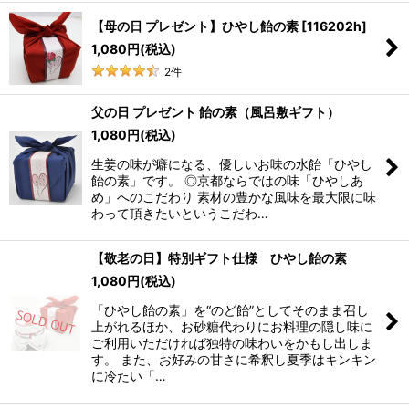
【母の日 プレゼント】ひやし飴の素
[
116202h
]
1,080
円
(税込)
2
件
父の日 プレゼント 飴の素（風呂敷ギフト）
1,080
円
(税込)
生姜の味が癖になる、優しいお味の水飴「ひやし
飴の素」です。 ◎京都ならではの味「ひやしあ
め」へのこだわり 素材の豊かな風味を最大限に味
わって頂きたいというこだわ…
【敬老の日】特別ギフト仕様 ひやし飴の素
1,080
円
(税込)
「ひやし飴の素」を“のど飴”としてそのまま召し
上がれるほか、お砂糖代わりにお料理の隠し味に
ご利用いただければ独特の味わいをかもし出しま
す。 また、お好みの甘さに希釈し夏季はキンキン
に冷たい「…