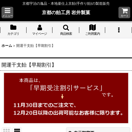
京都宇治の逸品・本地釜仕上京飴(手作り飴)の製造販売
京都の飴工房 岩井製菓
メニュー
カート
カテゴリ
マイページ
商品検索
ご利用案内
ホーム
>
開運干支飴【早期割引】
開運干支飴【早期割引】