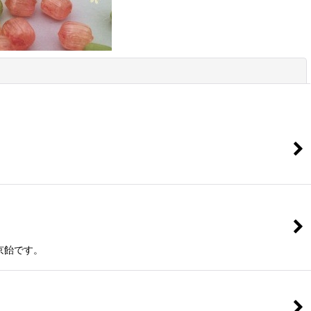
閉じる
京飴です。