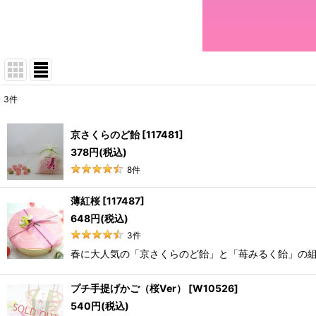
3
件
表示数
:
京さくらのど飴
[
117481
]
並び順
:
378
円
(税込)
8
件
薄紅桜
[
117487
]
648
円
(税込)
3
件
春に大人気の「京さくらのど飴」と「苺みるく飴」の組
プチ手提げかご（桜Ver）
[
W10526
]
540
円
(税込)