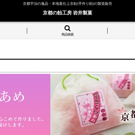
京都宇治の逸品・本地釜仕上京飴(手作り飴)の製造販売
京都の飴工房 岩井製菓
商品検索