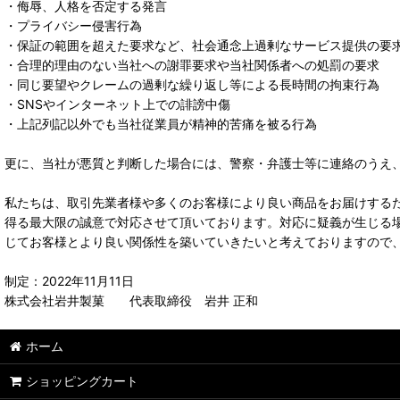
・侮辱、人格を否定する発言
・プライバシー侵害行為
・保証の範囲を超えた要求など、社会通念上過剰なサービス提供の要
・合理的理由のない当社への謝罪要求や当社関係者への処罰の要求
・同じ要望やクレームの過剰な繰り返し等による長時間の拘束行為
・SNSやインターネット上での誹謗中傷
・上記列記以外でも当社従業員が精神的苦痛を被る行為
更に、当社が悪質と判断した場合には、警察・弁護士等に連絡のうえ
私たちは、取引先業者様や多くのお客様により良い商品をお届けする
得る最大限の誠意で対応させて頂いております。対応に疑義が生じる
じてお客様とより良い関係性を築いていきたいと考えておりますので
制定：2022年11月11日
株式会社岩井製菓 代表取締役 岩井 正和
ホーム
ショッピングカート