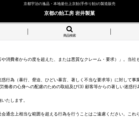
京都宇治の逸品・本地釜仕上京飴(手作り飴)の製造販売
京都の飴工房 岩井製菓
商品検索
客や消費者からの度を超えた、または悪質なクレーム・要求）」。当社
惑行為（暴行、脅迫、ひどい暴言、著しく不当な要求等）に対して事業
る労働者の心身への配慮のための取組及び(3) 顧客等からの著しい迷惑
施いたします。
社会通念上相当な範囲を超える行為を行うことはご遠慮ください。これ