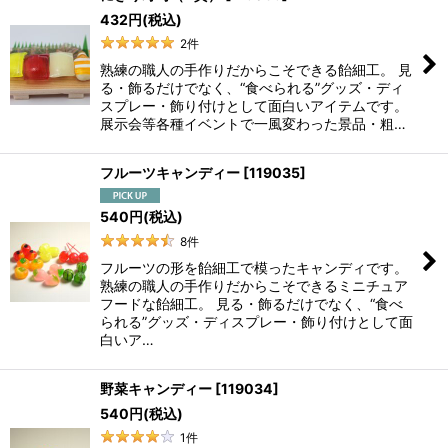
432
円
(税込)
2
件
熟練の職人の手作りだからこそできる飴細工。 見
る・飾るだけでなく、“食べられる”グッズ・ディ
スプレー・飾り付けとして面白いアイテムです。
展示会等各種イベントで一風変わった景品・粗…
フルーツキャンディー
[
119035
]
540
円
(税込)
8
件
フルーツの形を飴細工で模ったキャンディです。
熟練の職人の手作りだからこそできるミニチュア
フードな飴細工。 見る・飾るだけでなく、“食べ
られる”グッズ・ディスプレー・飾り付けとして面
白いア…
野菜キャンディー
[
119034
]
540
円
(税込)
1
件