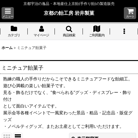
京都宇治の逸品・本地釜仕上京飴(手作り飴)の製造販売
京都の飴工房 岩井製菓
メニュー
カート
カテゴリ
マイページ
商品検索
ご利用案内
ホーム
>
ミニチュア飴菓子
ミニチュア飴菓子
熟練の職人の手作りだからこそできるミニチュアフードな飴細工。
遊び心満載の楽しい飴菓子です。
見る・飾るだけでなく、“食べられる”グッズ・ディスプレー・飾り
付け
として面白いアイテムです。
展示会等各種イベントで一風変わった景品・粗品・記念品・販促グ
ッズ
・ノベルティグッズ、またお土産としてご利用いただけます。