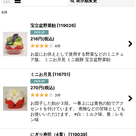
表示順変更
閉じる
6
件
表示数
:
宝立盆野菜飴
[
119026
]
並び順
:
216
円
(税込)
4
件
絞り込む
お盆にお供えとして使用する野菜などのミニチュ
ア版。 ミニお月見 ミニ鏡餅 宝立盆野菜飴
ミニお月見
[
116751
]
270
円
(税込)
3
件
お団子した飴が３段。一番上には黄色の飴でアク
セントを付けています。 煮物などの甘味としても
お使いいただけます。 ※白：ミルク味、黄：レモ
ン味
にぎり寿司（4貫）
[
119039
]