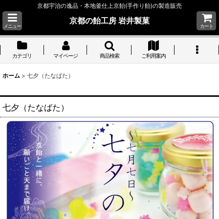
京都宇治の逸品・本地釜仕上京飴(手作り飴)の製造販売
京都の飴工房 岩井製菓
メニュー
カート
カテゴリ
マイページ
商品検索
ご利用案内
ホーム
>
七夕（たなばた）
七夕（たなばた）