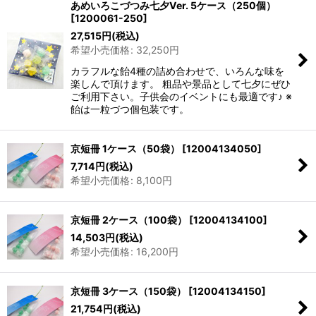
あめいろこづつみ七夕Ver. 5ケース（250個）
[
1200061-250
]
27,515
円
(税込)
希望小売価格
:
32,250
円
カラフルな飴4種の詰め合わせで、いろんな味を
楽しんで頂けます。 粗品や景品として七夕にぜひ
ご利用下さい。子供会のイベントにも最適です♪ ※
飴は一粒づつ個包装です。
京短冊 1ケース（50袋）
[
12004134050
]
7,714
円
(税込)
希望小売価格
:
8,100
円
京短冊 2ケース（100袋）
[
12004134100
]
14,503
円
(税込)
希望小売価格
:
16,200
円
京短冊 3ケース（150袋）
[
12004134150
]
21,754
円
(税込)