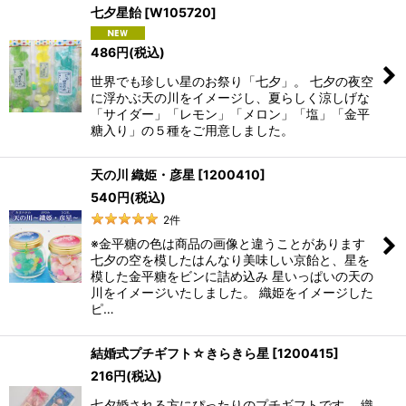
七夕星飴
[
W105720
]
486
円
(税込)
世界でも珍しい星のお祭り「七夕」。 七夕の夜空
に浮かぶ天の川をイメージし、夏らしく涼しげな
「サイダー」「レモン」「メロン」「塩」「金平
糖入り」の５種をご用意しました。
天の川 織姫・彦星
[
1200410
]
540
円
(税込)
2
件
※金平糖の色は商品の画像と違うことがあります
七夕の空を模したはんなり美味しい京飴と、星を
模した金平糖をビンに詰め込み 星いっぱいの天の
川をイメージいたしました。 織姫をイメージした
ピ…
結婚式プチギフト☆きらきら星
[
1200415
]
216
円
(税込)
七夕婚される方にぴったりのプチギフトです。 織