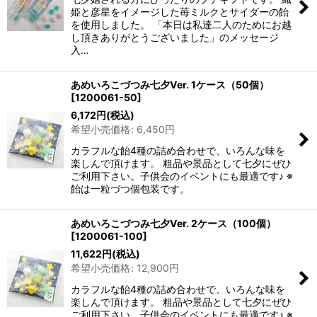
姫と彦星をイメージした苺ミルクとサイダーの飴
を使用しました。 「本日は私達二人のためにお越
し頂きありがとうございました」のメッセージ
入…
あめいろこづつみ七夕Ver. 1ケース（50個）
[
1200061-50
]
6,172
円
(税込)
希望小売価格
:
6,450
円
カラフルな飴4種の詰め合わせで、いろんな味を
楽しんで頂けます。 粗品や景品として七夕にぜひ
ご利用下さい。子供会のイベントにも最適です♪ ※
飴は一粒づつ個包装です。
あめいろこづつみ七夕Ver. 2ケース（100個）
[
1200061-100
]
11,622
円
(税込)
希望小売価格
:
12,900
円
カラフルな飴4種の詰め合わせで、いろんな味を
楽しんで頂けます。 粗品や景品として七夕にぜひ
ご利用下さい。子供会のイベントにも最適です♪ ※