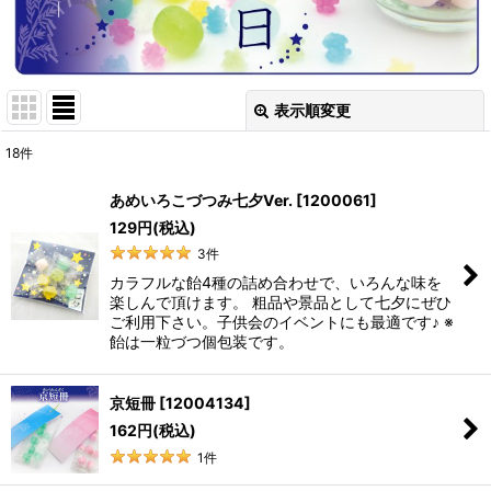
表示順変更
閉じる
18
件
表示数
:
あめいろこづつみ七夕Ver.
[
1200061
]
129
円
(税込)
並び順
:
3
件
カラフルな飴4種の詰め合わせで、いろんな味を
絞り込む
楽しんで頂けます。 粗品や景品として七夕にぜひ
ご利用下さい。子供会のイベントにも最適です♪ ※
飴は一粒づつ個包装です。
京短冊
[
12004134
]
162
円
(税込)
1
件