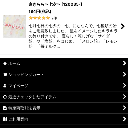
京きらら〜七夕〜
[
120035-
]
194
円
(税込)
2
件
七月七日の七夕の「七」にちなんで、七種類の飴
をご用意致しました。 星をイメージしたキラキラ
の飾り付きです。 夏らしく涼しげな「サイダー
飴」や「塩飴」をはじめ、 「メロン飴」「レモン
飴」「苺ミルク…
ホーム
ショッピングカート
マイページ
最近チェックしたアイテム
特定商取引法表示
ご利用案内