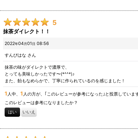
5
抹茶ダイレクト！！
2022
04
01
08:56
年
月
日
すんぴはな
さん
抹茶の味がダイレクトで濃厚で、
とっても美味しかったです〜(*^^*)♪
また、飴もなめらかで、丁寧に作られているのを感じました！
1
1
人中、
人の方が、｢このレビューが参考になった｣と投票していま
このレビューは参考になりましたか？
はい
いいえ