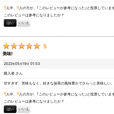
1
1
人中、
人の方が、｢このレビューが参考になった｣と投票していま
このレビューは参考になりましたか？
はい
いいえ
5
美味!
2022
05
19
01:53
年
月
日
購入者
さん
甘すぎず、苦味もなく、好きな抹茶の風味豊かでさらっと美味しい
1
1
人中、
人の方が、｢このレビューが参考になった｣と投票していま
このレビューは参考になりましたか？
はい
いいえ