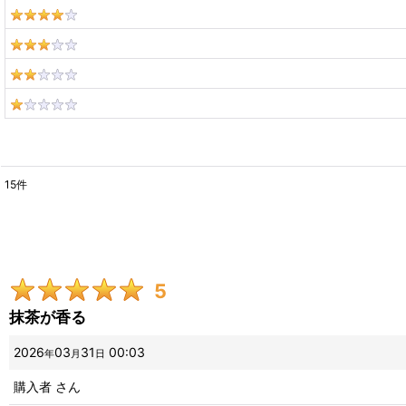
15
件
レビュー検索
:
期間
:
5
画像
:
抹茶が香る
星の数
:
2026
03
31
00:03
年
月
日
購入者
さん
並び順
: