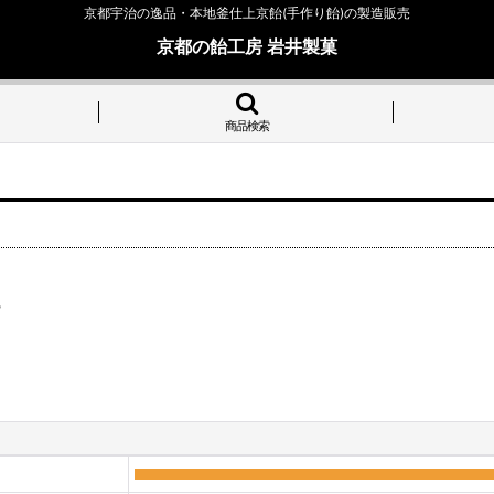
京都宇治の逸品・本地釜仕上京飴(手作り飴)の製造販売
京都の飴工房 岩井製菓
商品検索
ー