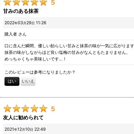
5
甘みのある抹茶
2022
03
29
11:26
年
月
日
購入者
さん
口に含んだ瞬間、優しい飴らしい甘みと抹茶の味が一気に広がりま
抹茶の味がしながらほど良い塩梅の甘みがなんともたまりません。
めっちゃくちゃ美味しいです…！
このレビューは参考になりましたか？
はい
いいえ
5
友人に勧められて
2021
12
10
22:49
年
月
日