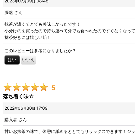
2023
07
09
08:48
年
月
日
藤魅
さん
抹茶が濃くてとても美味しかったです！
小分けのを買ったので持ち運べて外でも食べれたのですぐなくなって
抹茶好きには嬉しい飴！
このレビューは参考になりましたか？
はい
いいえ
5
落ち着く味☆
2022
06
30
17:09
年
月
日
購入者
さん
甘いお抹茶の味で、休憩に舐めるととてもリラックスできます！ジ