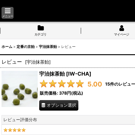
メニュー
カテゴリ
マイページ
ホーム
>
定番の京飴
>
宇治抹茶飴
>
レビュー
レビュー
[
宇治抹茶飴
]
宇治抹茶飴
[
IW-CHA
]
5.00
15
件のレビュ
販売価格
:
378円
(税込)
オプション選択
レビュー評価分布