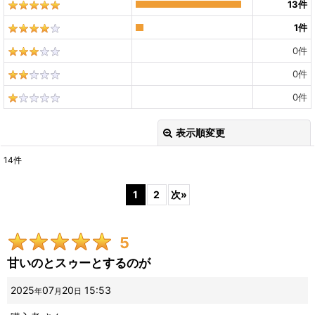
13
件
1
件
0
件
0
件
0
件
表示順変更
閉じる
14
件
レビュー検索
:
1
2
次
»
期間
:
5
画像
:
甘いのとスゥーとするのが
星の数
:
2025
07
20
15:53
年
月
日