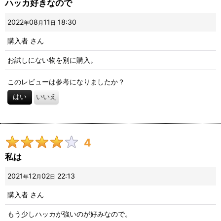
ハッカ好きなので
2022
08
11
18:30
年
月
日
購入者
さん
お試しにない物を別に購入。
このレビューは参考になりましたか？
はい
いいえ
4
私は
2021
12
02
22:13
年
月
日
購入者
さん
もう少しハッカが強いのが好みなので。