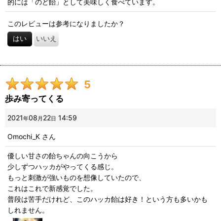
的には「のど飴」として美味しく食べています。
このレビューは参考になりましたか？
はい
いいえ
5
歩み寄ってくる
2021
08
22
14:59
年
月
日
Omochi_K
さん
優しい甘さの飴ちゃんの向こうから
少しずつハッカがやってくる感じ。
もっと刺激が強いものを想像していたので、
これはこれで新感覚でした。
普段は苦手だけれど、このハッカ飴は好き！という方も多いかも
しれません。