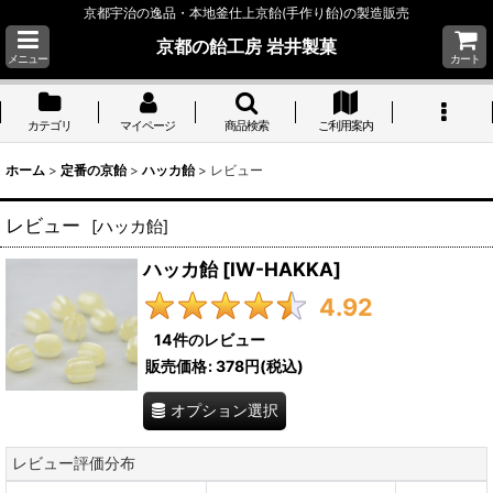
京都宇治の逸品・本地釜仕上京飴(手作り飴)の製造販売
京都の飴工房 岩井製菓
メニュー
カート
カテゴリ
マイページ
商品検索
ご利用案内
ホーム
>
定番の京飴
>
ハッカ飴
>
レビュー
レビュー
[
ハッカ飴
]
ハッカ飴
[
IW-HAKKA
]
4.92
14
件のレビュー
販売価格
:
378円
(税込)
オプション選択
レビュー評価分布