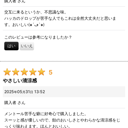
購入者
さん
並び順
:
交互に来るというか、不思議な味。
ハッカのドロップが苦手な人でもこれは全然大丈夫だと思いま
絞り込む
す。おいしい(๑´ڡ`๑)
このレビューは参考になりましたか？
はい
いいえ
5
やさしい清涼感
2025
05
31
13:52
年
月
日
購入者
さん
メントール苦手な癖に好奇心で購入しました。
スーッと感が優しいので、飴のおいしさとやわらかな清涼感をじ
っくり味わえます。ほんとおいしい。