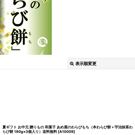
表示順変更
絞り込む
夏ギフト お中元 贈りもの 和菓子 あめ屋のわらびもち（本わらび餅＋宇治抹茶わ
らび餅 190g×3個入り）送料無料
[
A10009
]