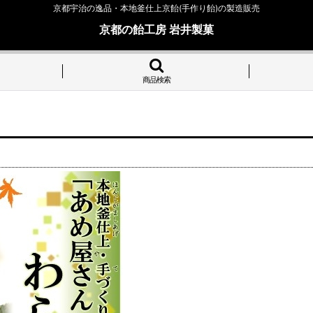
京都宇治の逸品・本地釜仕上京飴(手作り飴)の製造販売
京都の飴工房 岩井製菓
商品検索