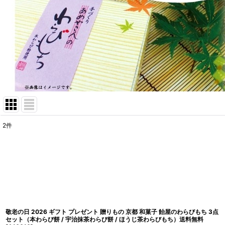
2
件
表示数
:
並び順
:
敬老の日 2026 ギフト プレゼント 贈りもの 京都 和菓子 飴屋のわらびもち 3点
セット（本わらび餅 / 宇治抹茶わらび餅 / ほうじ茶わらびもち）送料無料