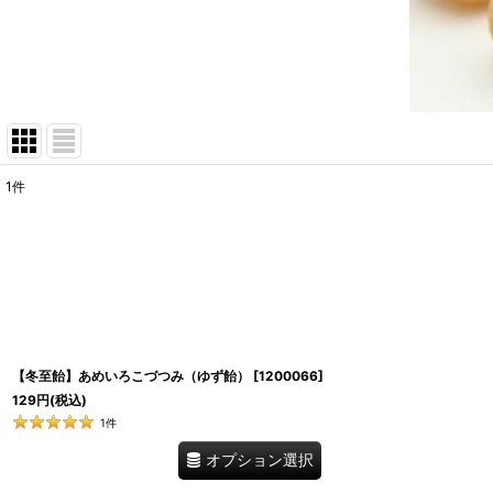
1
件
表示数
:
並び順
:
【冬至飴】あめいろこづつみ（ゆず飴）
[
1200066
]
129
円
(税込)
1
件
オプション選択