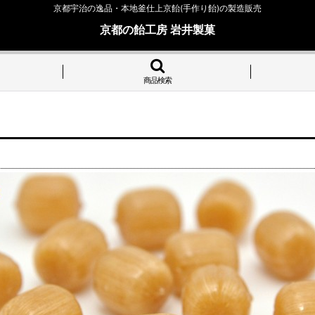
京都宇治の逸品・本地釜仕上京飴(手作り飴)の製造販売
京都の飴工房 岩井製菓
商品検索