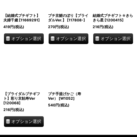
【結婚式プチギフト】
プチ京鯉のぼり【ブライ
結婚式プチギフト☆きら
夫婦千歳
[
11669291
]
ダルVer.】
[
117808-
]
きら星
[
1200415
]
419
円
(税込)
270
円
(税込)
216
円
(税込)
オプション選択
オプション選択
オプション選択
【ブライダルプチギフ
プチ手提げかご（寿
ト】彩り京飴寿Ver
Ver）
[
W1052
]
[
120068
]
540
円
(税込)
216
円
(税込)
オプション選択