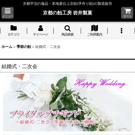
京都宇治の逸品・本地釜仕上京飴(手作り飴)の製造販売
京都の飴工房 岩井製菓
メニュー
カート
カテゴリ
マイページ
商品検索
ご利用案内
ホーム
>
季節の飴
>
結婚式・二次会
結婚式・二次会