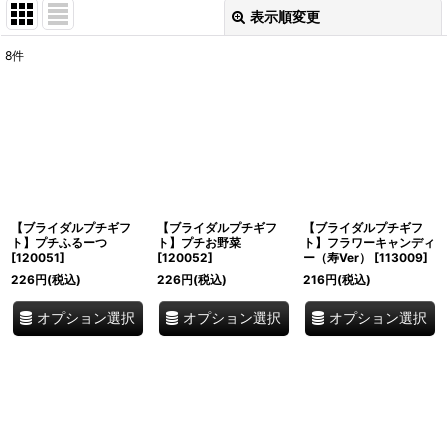
表示順変更
閉じる
8
件
表示数
:
並び順
:
絞り込む
【ブライダルプチギフ
【ブライダルプチギフ
【ブライダルプチギフ
ト】プチふるーつ
ト】プチお野菜
ト】フラワーキャンディ
[
120051
]
[
120052
]
ー（寿Ver）
[
113009
]
226
円
(税込)
226
円
(税込)
216
円
(税込)
オプション選択
オプション選択
オプション選択