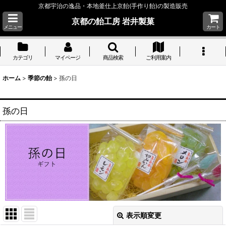
京都宇治の逸品・本地釜仕上京飴(手作り飴)の製造販売
京都の飴工房 岩井製菓
メニュー
カート
カテゴリ
マイページ
商品検索
ご利用案内
ホーム
>
季節の飴
>
孫の日
孫の日
表示順変更
閉じる