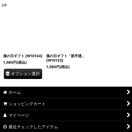
2
件
表示数
:
並び順
:
絞り込む
孫の日ギフト
[
W10134
]
孫の日ギフト「筋手毬」
[
W10133
]
1,080
円
(税込)
1,080
円
(税込)
オプション選択
ホーム
ショッピングカート
マイページ
最近チェックしたアイテム