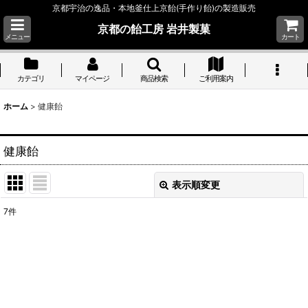
京都宇治の逸品・本地釜仕上京飴(手作り飴)の製造販売
京都の飴工房 岩井製菓
メニュー
カート
カテゴリ
マイページ
商品検索
ご利用案内
ホーム
>
健康飴
健康飴
表示順変更
閉じる
7
件
表示数
:
並び順
:
絞り込む