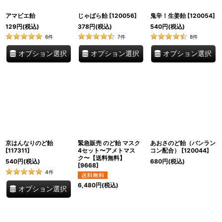
アマビエ飴
じゃばら飴
[
120056
]
鬼辛！生姜飴
[
120054
]
129
円
(税込)
378
円
(税込)
540
円
(税込)
6
件
7
件
8
件
オプション選択
オプション選択
オプション選択
京はんなりのど飴
緊急販売 のど飴 マスク
あおさのど飴（バンラン
[
117311
]
4セット〜アメトマス
コン配合）
[
120044
]
ク〜【送料無料】
540
円
(税込)
680
円
(税込)
[
9668
]
4
件
6,480
円
(税込)
オプション選択