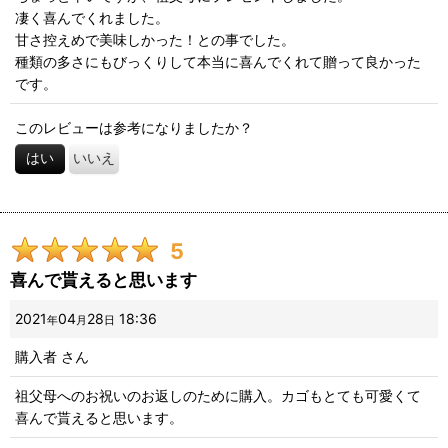
凄く喜んでくれました。
並び順
:
甘さ控えめで美味しかった！との事でした。
種類の多さにもびっくりして本当に喜んでくれて贈って良かった
絞り込む
です。
このレビューは参考になりましたか？
はい
いいえ
5
喜んで貰えると思います
2021
04
28
18:36
年
月
日
購入者
さん
祖父母へのお祝いのお返しのために購入。カゴもとても可愛くて
喜んで貰えると思います。