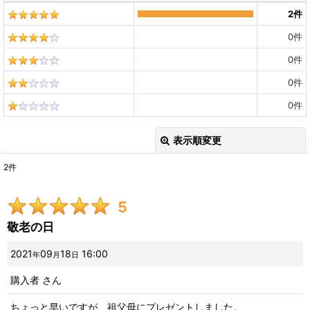
2
件
0
件
0
件
0
件
0
件
表示順変更
閉じる
2
件
レビュー検索
:
5
期間
:
敬老の日
画像
:
2021
09
18
16:00
年
月
日
購入者
さん
星の数
:
ちょっと早いですが、祖父母にプレゼントしました。