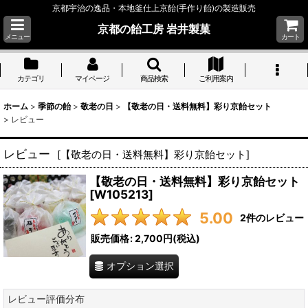
京都宇治の逸品・本地釜仕上京飴(手作り飴)の製造販売
京都の飴工房 岩井製菓
メニュー
カート
カテゴリ
マイページ
商品検索
ご利用案内
ホーム
>
季節の飴
>
敬老の日
>
【敬老の日・送料無料】彩り京飴セット
>
レビュー
レビュー
[
【敬老の日・送料無料】彩り京飴セット
]
【敬老の日・送料無料】彩り京飴セット
[
W105213
]
5.00
2
件のレビュー
販売価格
:
2,700円
(税込)
オプション選択
レビュー評価分布