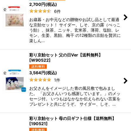
2,700
円
(税込)
6
件
お歳暮・お中元などの贈物やお試し品として最適
な京飴セット！ サイダー、しそ、京の露（べっこ
う飴）、抹茶、ニッキ、玄米茶、薄荷、塩飴、レ
モン、生姜、黒飴、梅干 の12種類の京飴を贅沢に
楽しん…
彩り京飴セット 父の日Ver【送料無料】
[
W90522
]
3,564
円
(税込)
1
件
お父さんをイメージした青の風呂敷で包みまし
た。 「お父さんいつも感謝しています。」のメッ
セージ付。 いつもはなかなか伝えられない言葉を
プレゼントと共にどうぞ。 サイダー、しそ、…
彩り京飴セット 母の日ギフト仕様【送料無料】
[
190521
]