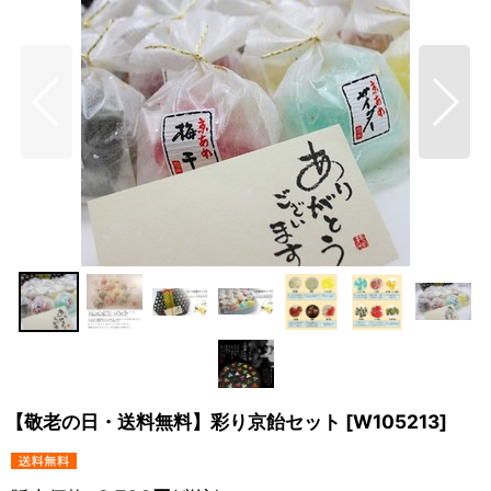
【敬老の日・送料無料】彩り京飴セット
[
W105213
]