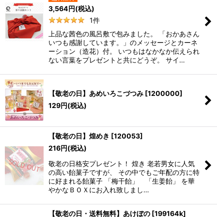
3,564
円
(税込)
1
件
上品な茜色の風呂敷で包みました。 「おかあさん
いつも感謝しています。」のメッセージとカーネ
ーション（造花）付。 いつもはなかなか伝えられ
ない言葉をプレゼントと共にどうぞ。 サイ…
【敬老の日】あめいろこづつみ
[
1200000
]
129
円
(税込)
【敬老の日】煌めき
[
120053
]
216
円
(税込)
敬老の日格安プレゼント！ 煌き 老若男女に人気
の高い飴菓子ですが、 その中でもご年配の方に特
に好まれる飴菓子 「梅干飴」 「生姜飴」 を華
やかなＢＯＸにお入れ致しまし…
【敬老の日・送料無料】あけぼの
[
199164k
]