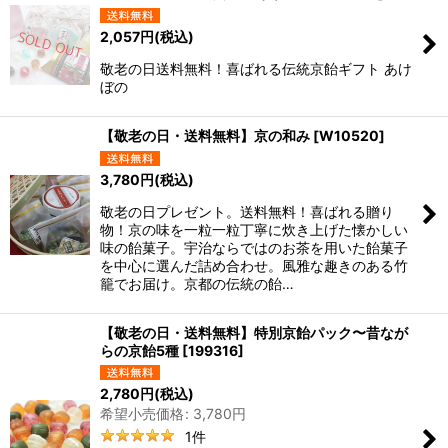
2,057
円
(税込)
敬老の日送料無料！喜ばれる伝統京飴ギフト あけ
ぼの
【敬老の日・送料無料】京の和み
[
W10520
]
3,780
円
(税込)
敬老の日プレゼント。送料無料！喜ばれる贈り
物！京の味を一粒一粒丁寧に炊き上げた懐かしい
味の飴菓子。宇治ならではのお茶を用いた飴菓子
を中心に選んだ詰め合わせ。風雅な趣きのある竹
籠でお届け。京都の伝統の飴…
【敬老の日・送料無料】特別京飴パック〜昔なが
らの京飴5種
[
199316
]
2,780
円
(税込)
希望小売価格
:
3,780
円
1
件