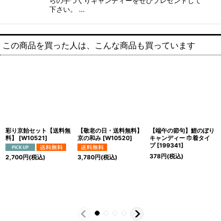
らの手づくりキャンディーをぜひプレゼントして
下さい。 …
この商品を買った人は、こんな商品も買っています
彩り京飴セット【送料無
【敬老の日・送料無料】
【端午の節句】鯉のぼり
料】
[
W10521
]
京の和み
[
W10520
]
キャンディー 巾着タイ
プ
[
199341
]
378
円
(税込)
2,700
円
(税込)
3,780
円
(税込)