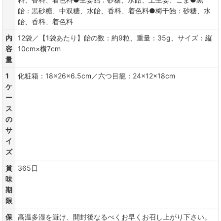
飴：黒砂糖、中双糖、水飴、香料、着色料●梅干飴：砂糖、水
飴、香料、着色料
内
12袋／【1袋あたり】飴の数：約9粒、重量：35g、サイズ：縦
容
10cm×横7cm
量
1
化粧箱：18×26×6.5cm／六つ目籠：24×12×18cm
ケ
ー
ス
の
サ
イ
ズ
賞
365日
味
期
限
保
高温多湿を避け、開封後なるべくお早くお召し上がり下さい。