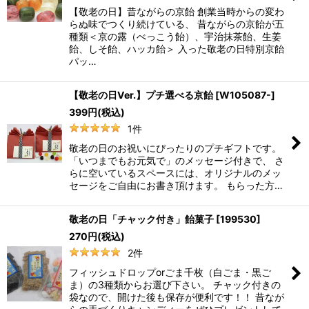
【敬老の日】昔ながらの京飴 創業当時からの変わ
らぬ味でつくり続けている、 昔ながらの京飴が五
種類＜京の露（べっこう飴）、宇治抹茶飴、生姜
飴、しそ飴、ハッカ飴＞ 入った敬老の日特別京飴
パッ…
【敬老の日Ver.】プチ選べる京飴
[
W105087-
]
399
円
(税込)
1
件
敬老の日のお祝いにぴったりのプチギフトです。
「いつまでもお元気で」のメッセージ付きで、 さ
らに空いているスペースには、オリジナルのメッ
セージをご自由にお書き頂けます。 もらった方…
敬老の日「チャック付き」飴菓子
[
199530
]
270
円
(税込)
2
件
フィッシュドロップorごま千枚（白ごま・黒ご
ま）の3種類からお選び下さい。 チャック付きの
袋なので、開けた後も保存が便利です！！ 昔なが