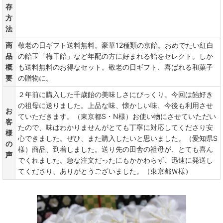
存
方
法
商
敬老の日ギフト送料無料。豪華12種類の京飴。おめでたい紅白
品
の飴玉「梅干飴」など年配の方に好まれる飴をセレクト。しか
概
も送料無料のお得なセット。敬老の日ギフト、喜ばれる和菓子
要
の贈物に。
２年前に購入した千歳飴の美味しさにびっくり。今回は飴好き
の祖母に送りました。上品な味、懐かしい味、今後も利用させ
お
ていただきます。（東京都S・N様）お使い物にさせていただい
客
たので、味はわかりませんがとても丁寧に対応してくださり安
様
心できました。ぜひ、また購入したいと思いました。（愛知県S
の
様）商品、到着しました。送り先の田舎の祖母が、とても喜ん
声
でくれました。急な注文だったにもかかわらず、迅速に発送し
てくださり、ありがとうございました。（東京都Ｗ様）