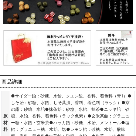
商品詳細
●サイダー飴：砂糖、水飴、クエン酸、香料、着色料（青1）●
しそ飴：砂糖、水飴、しそ葉漬、香料、着色料（ラック）●京
の露：砂糖、水飴●抹茶飴：砂糖、水飴、抹茶●ニッキ飴：砂
原
糖、水飴、香料、着色料（ラック色素）●玄米茶飴：グラニュ
材
ー糖・水飴・玄米茶●ハッカ飴：砂糖、水飴、メントール●塩
料
飴：グラニュー糖、水飴、塩●レモン飴：砂糖、水飴、酸味
料、香料、着色料●生姜飴：砂糖、水飴、土生姜、ごま●黒