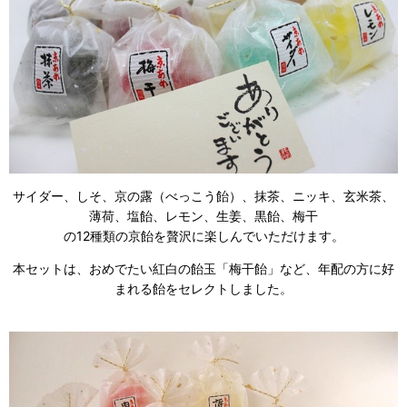
サイダー、しそ、京の露（べっこう飴）、抹茶、ニッキ、玄米茶、
薄荷、塩飴、レモン、生姜、黒飴、梅干
の12種類の京飴を贅沢に楽しんでいただけます。
本セットは、おめでたい紅白の飴玉「梅干飴」など、年配の方に好
まれる飴をセレクトしました。