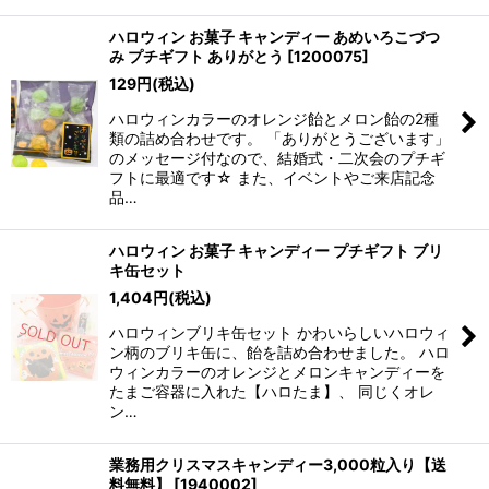
ハロウィン お菓子 キャンディー あめいろこづつ
み プチギフト ありがとう
[
1200075
]
129
円
(税込)
ハロウィンカラーのオレンジ飴とメロン飴の2種
類の詰め合わせです。 「ありがとうございます」
のメッセージ付なので、結婚式・二次会のプチギ
フトに最適です☆ また、イベントやご来店記念
品…
ハロウィン お菓子 キャンディー プチギフト ブリ
キ缶セット
1,404
円
(税込)
ハロウィンブリキ缶セット かわいらしいハロウィ
ン柄のブリキ缶に、飴を詰め合わせました。 ハロ
ウィンカラーのオレンジとメロンキャンディーを
たまご容器に入れた【ハロたま】、 同じくオレ
ン…
業務用クリスマスキャンディー3,000粒入り【送
料無料】
[
1940002
]