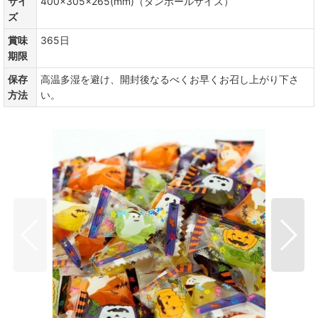
サイ
400×305×265(mm)（ダンボールサイズ）
ズ
賞味
365日
期限
保存
高温多湿を避け、開封後なるべくお早くお召し上がり下さ
方法
い。