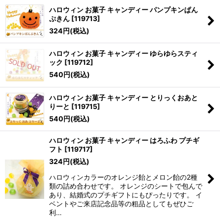
ハロウィン お菓子 キャンディー パンプキンぱん
ぷきん
[
119713
]
324
円
(税込)
ハロウィン お菓子 キャンディー ゆらゆらスティ
ック
[
119712
]
540
円
(税込)
ハロウィン お菓子 キャンディー とりっくおあと
りーと
[
119715
]
540
円
(税込)
ハロウィン お菓子 キャンディー はろふわ プチギ
フト
[
119717
]
324
円
(税込)
ハロウィンカラーのオレンジ飴とメロン飴の2種
類の詰め合わせです。 オレンジのシートで包んで
あり、結婚式のプチギフトにもぴったりです。 イ
ベントやご来店記念品等の粗品としてもぜひご
利…