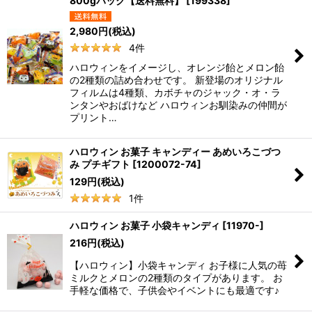
800gパック【送料無料】
[
199338
]
2,980
円
(税込)
4
件
ハロウィンをイメージし、オレンジ飴とメロン飴
の2種類の詰め合わせです。 新登場のオリジナル
フィルムは4種類、カボチャのジャック・オ・ラ
ンタンやおばけなど ハロウィンお馴染みの仲間が
プリント…
ハロウィン お菓子 キャンディー あめいろこづつ
み プチギフト
[
1200072-74
]
129
円
(税込)
1
件
ハロウィン お菓子 小袋キャンディ
[
11970-
]
216
円
(税込)
【ハロウィン】小袋キャンディ お子様に人気の苺
ミルクとメロンの2種類のタイプがあります。 お
手軽な価格で、子供会やイベントにも最適です♪