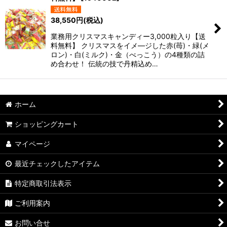
38,550
円
(税込)
業務用クリスマスキャンディー3,000粒入り【送
料無料】 クリスマスをイメ―ジした赤(苺)・緑(メ
ロン)・白(ミルク)・金（べっこう）の4種類の詰
め合わせ！ 伝統の技で丹精込め…
ホーム
ショッピングカート
マイページ
最近チェックしたアイテム
特定商取引法表示
ご利用案内
お問い合せ