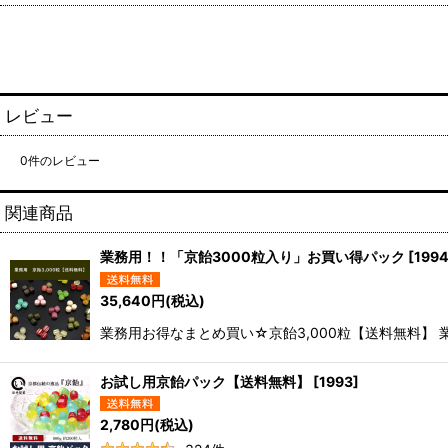
レビュー
0
件のレビュー
関連商品
業務用！！「京飴3000粒入り」お買い得パック
[
199
35,640
円
(税込)
業務用お得なまとめ買い☆京飴3,000粒【送料無料】 
お試し用京飴パック【送料無料】
[
1993
]
2,780
円
(税込)