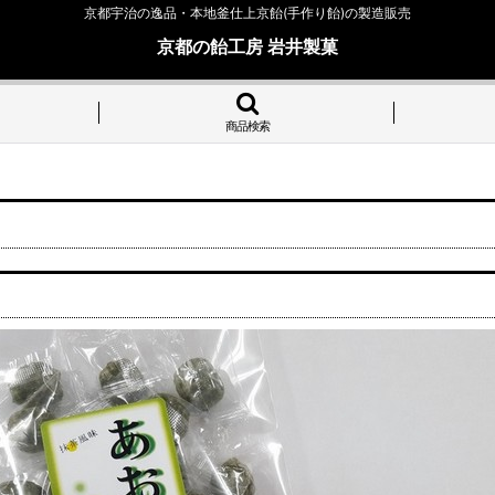
京都宇治の逸品・本地釜仕上京飴(手作り飴)の製造販売
京都の飴工房 岩井製菓
商品検索