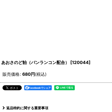
あおさのど飴（バンランコン配合）
[
120044
]
販売価格
:
680
円
(税込)
Facebookでシェア
返品特約に関する重要事項