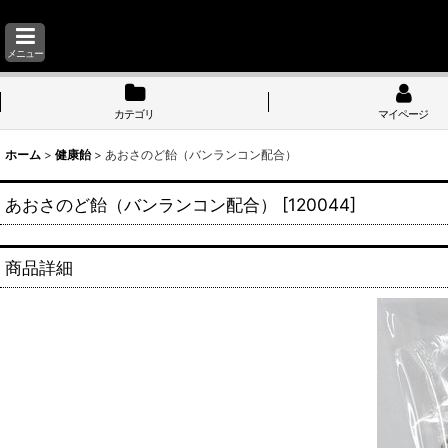
メニュー
カテゴリ
マイページ
ホーム
>
健康飴
>
あおさのど飴（バンランコン配合）
あおさのど飴（バンランコン配合）
[
120044
]
商品詳細