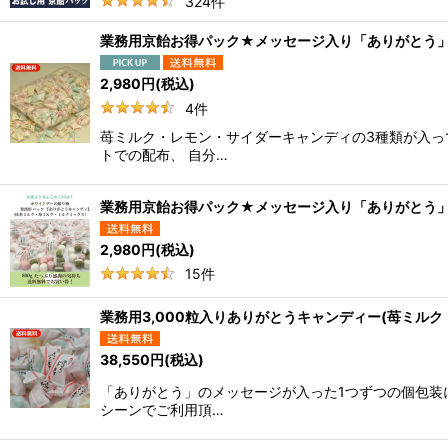
324
件
業務用京飴お得パック★メッセージ入り「ありがとう」
2,980
円
(税込)
4
件
苺ミルク・レモン・サイダーキャンディの3種類が入っ
トでの配布、 自分…
業務用京飴お得パック★メッセージ入り「ありがとう」
2,980
円
(税込)
15
件
業務用3,000粒入りありがとうキャンディー(苺ミルク
38,550
円
(税込)
「ありがとう」のメッセージが入った1つずつの個包装
シーンでご利用頂…