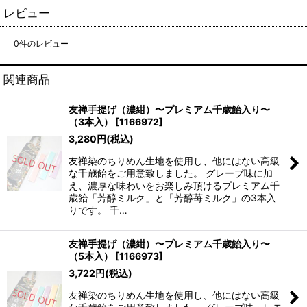
レビュー
0
件のレビュー
関連商品
友禅手提げ（濃紺）〜プレミアム千歳飴入り〜
（3本入）
[
1166972
]
3,280
円
(税込)
友禅染のちりめん生地を使用し、他にはない高級
な千歳飴をご用意致しました。 グレープ味に加
え、濃厚な味わいをお楽しみ頂けるプレミアム千
歳飴「芳醇ミルク」と「芳醇苺ミルク」の3本入
りです。 千…
友禅手提げ（濃紺）〜プレミアム千歳飴入り〜
（5本入）
[
1166973
]
3,722
円
(税込)
友禅染のちりめん生地を使用し、他にはない高級