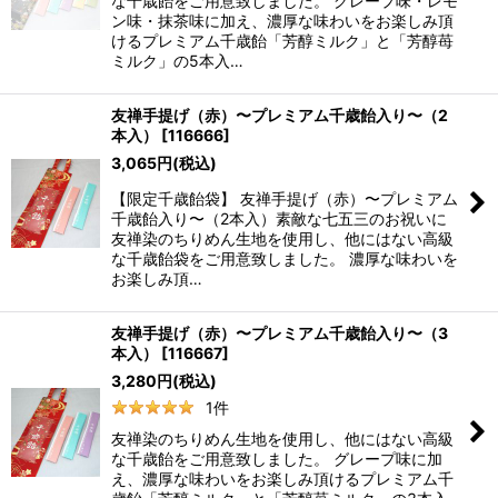
な千歳飴をご用意致しました。 グレープ味・レモ
ン味・抹茶味に加え、濃厚な味わいをお楽しみ頂
けるプレミアム千歳飴「芳醇ミルク」と「芳醇苺
ミルク」の5本入…
友禅手提げ（赤）〜プレミアム千歳飴入り〜（2
本入）
[
116666
]
3,065
円
(税込)
【限定千歳飴袋】 友禅手提げ（赤）〜プレミアム
千歳飴入り〜（2本入）素敵な七五三のお祝いに
友禅染のちりめん生地を使用し、他にはない高級
な千歳飴袋をご用意致しました。 濃厚な味わいを
お楽しみ頂…
友禅手提げ（赤）〜プレミアム千歳飴入り〜（3
本入）
[
116667
]
3,280
円
(税込)
1
件
友禅染のちりめん生地を使用し、他にはない高級
な千歳飴をご用意致しました。 グレープ味に加
え、濃厚な味わいをお楽しみ頂けるプレミアム千