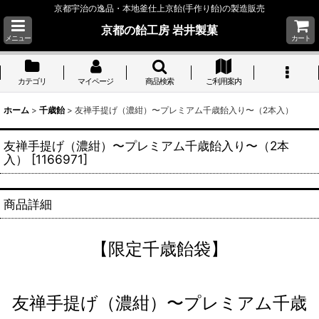
京都宇治の逸品・本地釜仕上京飴(手作り飴)の製造販売
京都の飴工房 岩井製菓
メニュー
カート
カテゴリ
マイページ
商品検索
ご利用案内
ホーム
>
千歳飴
>
友禅手提げ（濃紺）〜プレミアム千歳飴入り〜（2本入）
友禅手提げ（濃紺）〜プレミアム千歳飴入り〜（2本
入）
[
1166971
]
商品詳細
【限定千歳飴袋】
友禅手提げ（濃紺）〜プレミアム千歳