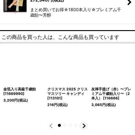
まとめ買いでお得☆1800本入り☆プレミアム千
歳飴〜芳醇
この商品を買った人は、こんな商品も買っています
金箔入り高級千歳飴
クリスマス 2025 クリス
友禅手提げ（赤）〜プレ
[
11669990
]
マスツリー キャンディ
ミアム千歳飴入り〜（2
[
113101
]
本入）
[
116666
]
3,200
円
(税込)
216
円
(税込)
3,065
円
(税込)