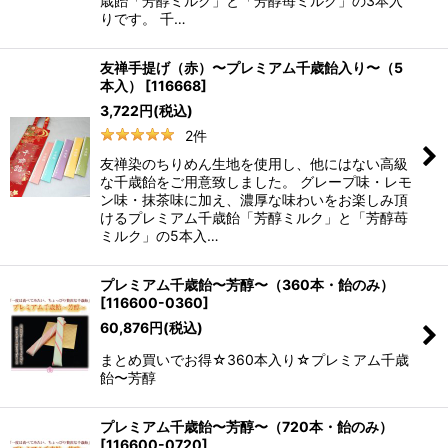
歳飴「芳醇ミルク」と「芳醇苺ミルク」の3本入
りです。 千…
友禅手提げ（赤）〜プレミアム千歳飴入り〜（5
本入）
[
116668
]
3,722
円
(税込)
2
件
友禅染のちりめん生地を使用し、他にはない高級
な千歳飴をご用意致しました。 グレープ味・レモ
ン味・抹茶味に加え、濃厚な味わいをお楽しみ頂
けるプレミアム千歳飴「芳醇ミルク」と「芳醇苺
ミルク」の5本入…
プレミアム千歳飴〜芳醇〜（360本・飴のみ）
[
116600-0360
]
60,876
円
(税込)
まとめ買いでお得☆360本入り☆プレミアム千歳
飴〜芳醇
プレミアム千歳飴〜芳醇〜（720本・飴のみ）
[
116600-0720
]