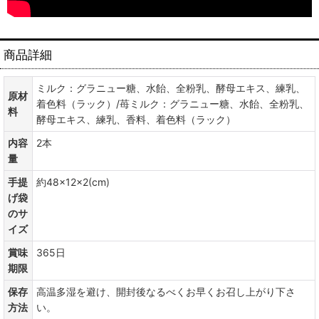
商品詳細
ミルク：グラニュー糖、水飴、全粉乳、酵母エキス、練乳、
原材
着色料（ラック）/苺ミルク：グラニュー糖、水飴、全粉乳、
料
酵母エキス、練乳、香料、着色料（ラック）
内容
2本
量
手提
約48×12×2(cm)
げ袋
のサ
イズ
賞味
365日
期限
保存
高温多湿を避け、開封後なるべくお早くお召し上がり下さ
方法
い。