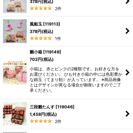
378
円
(税込)
2
件
風船玉
[
119113
]
378
円
(税込)
1
件
雛小箱
[
119149
]
702
円
(税込)
小箱は、赤とピンクの2種類です。お好きな方を
お選びください。 ひも付き小箱の中には色彩豊か
な錦玉（てまり飴）が入っています。 ※商品画像
とはデザインが異なる場合が御座いますのでご了
承ください。
三段雛たんす
[
119046
]
1,458
円
(税込)
2
件