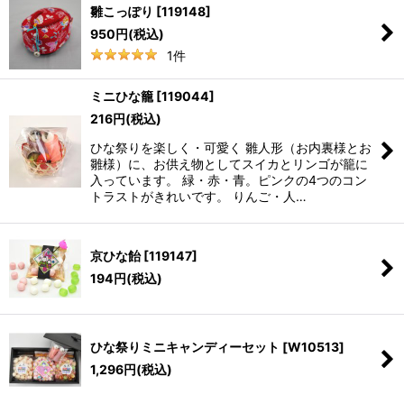
雛こっぽり
[
119148
]
950
円
(税込)
1
件
ミニひな籠
[
119044
]
216
円
(税込)
ひな祭りを楽しく・可愛く 雛人形（お内裏様とお
雛様）に、お供え物としてスイカとリンゴが籠に
入っています。 緑・赤・青。ピンクの4つのコン
トラストがきれいです。 りんご・人…
京ひな飴
[
119147
]
194
円
(税込)
ひな祭りミニキャンディーセット
[
W10513
]
1,296
円
(税込)