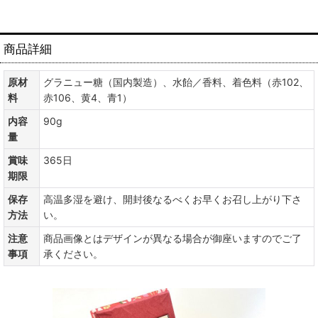
商品詳細
原材
グラニュー糖（国内製造）、水飴／香料、着色料（赤102、
料
赤106、黄4、青1）
内容
90g
量
賞味
365日
期限
保存
高温多湿を避け、開封後なるべくお早くお召し上がり下さ
方法
い。
注意
商品画像とはデザインが異なる場合が御座いますのでご了
事項
承ください。