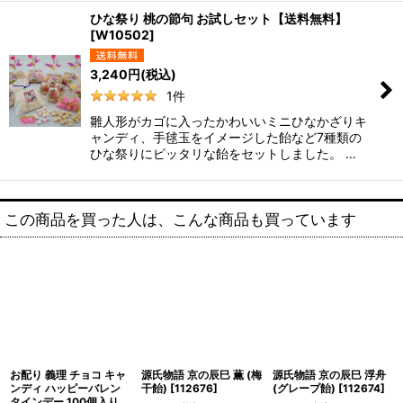
ひな祭り 桃の節句 お試しセット【送料無料】
[
W10502
]
3,240
円
(税込)
1
件
雛人形がカゴに入ったかわいいミニひなかざりキ
ャンディ、手毬玉をイメージした飴など7種類の
ひな祭りにピッタリな飴をセットしました。 …
この商品を買った人は、こんな商品も買っています
お配り 義理 チョコ キャ
源氏物語 京の辰巳 薫 (梅
源氏物語 京の辰巳 浮舟
ンディ ハッピーバレン
干飴)
[
112676
]
(グレープ飴)
[
112674
]
タインデー 100個入り