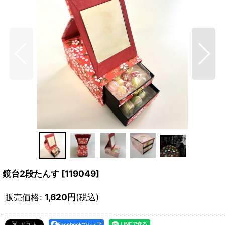
鏡台2段たんす
[
119049
]
販売価格
:
1,620
円
(税込)
Facebookでシェア