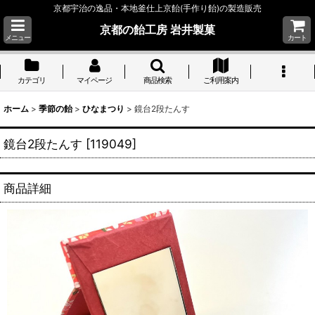
京都宇治の逸品・本地釜仕上京飴(手作り飴)の製造販売
京都の飴工房 岩井製菓
メニュー
カート
カテゴリ
マイページ
商品検索
ご利用案内
ホーム
>
季節の飴
>
ひなまつり
>
鏡台2段たんす
鏡台2段たんす
[
119049
]
商品詳細