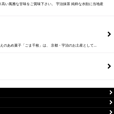
高い風雅な甘味をご賞味下さい。 宇治抹茶 純粋な水飴に当地産
ごたえのあめ菓子「ごま千枚」は、 京都・宇治のお土産として…