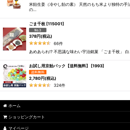
米飴生姜（冷やし飴の素） 天然のもち米より独特の手
の…
ごま千枚
[
115001
]
378
円
(税込)
66
件
あめあられ!? 不思議な味わい宇治銘菓 「ごま千枚」
お試し用京飴パック【送料無料】
[
1993
]
2,780
円
(税込)
324
件
ホーム
ショッピングカート
マイページ