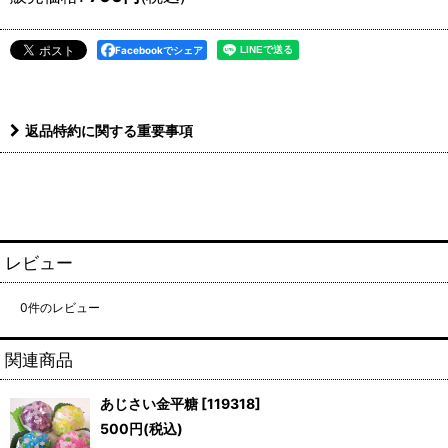
Facebookでシェア
返品特約に関する重要事項
レビュー
0
件のレビュー
関連商品
あじさい金平糖
[
119318
]
500
円
(税込)