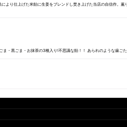
法により仕上げた米飴に生姜をブレンドし焚き上げた当店の自信作。薫り
 白ごま・黒ごま・お抹茶の3種入り!不思議な飴！！ あられのような歯