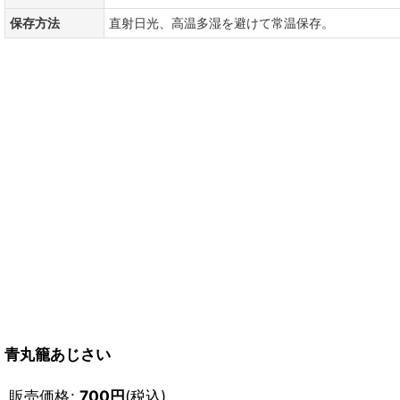
保存方法
直射日光、高温多湿を避けて常温保存。
青丸籠あじさい
販売価格
:
700
円
(税込)