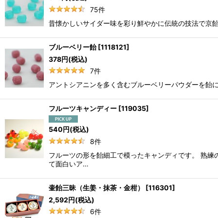
75
件
昔懐かしいサイダー味を彩り鮮やかに伝統の技法で京飴
ブルーベリー飴
[
1118121
]
378
円
(税込)
7
件
アントシアニンを多く含むブルーベリーパウダーを飴に
フルーツキャンディー
[
119035
]
540
円
(税込)
8
件
フルーツの形を飴細工で模ったキャンディです。 熟練
て面白いア…
壷飴三昧（生姜・抹茶・金柑）
[
116301
]
2,592
円
(税込)
6
件