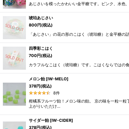
あじさいを模ったかわいい金平糖です。ピンク、水色、薄
琥珀あじさい
800
円
(税込)
「あじさい」の花の形のこはく（琥珀糖）と金平糖の
四季彩こはく
700
円
(税込)
カラフルなこはく（琥珀糖）です。こはくならではの
メロン飴
[
IW-MELO
]
378
円
(税込)
8
件
柑橘系フルーツ飴！メロン味の飴。 京の味を一粒一粒
上がりいただけ…
サイダー飴
[
IW-CIDER
]
378
円
(税込)