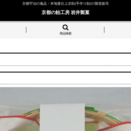
京都宇治の逸品・本地釜仕上京飴(手作り飴)の製造販売
京都の飴工房 岩井製菓
商品検索