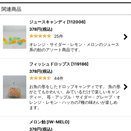
関連商品
ジュースキャンディ
[
112006
]
378
円
(税込)
25
件
オレンジ・サイダー・レモン・メロンのジュース
系の飴のアソート商品です。
フィッシュドロップス
[
119166
]
378
円
(税込)
44
件
お魚の形をしたドロップキャンディです。 魚の形
がとてもかわいい、みているだけで楽しいキャン
ディー。 苺・アップル・サイダー・グレープ・オ
レンジ・レモン・ハッカの7種の味わいが楽しめ
ます。
メロン飴
[
IW-MELO
]
378
円
(税込)