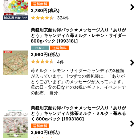
2,780
円
(税込)
324
件
業務用京飴お得パック★メッセージ入り「ありが
とう」キャンディ☆苺ミルク・レモン・サイダー
800gパック
[
199318L
]
2,980
円
(税込)
4
件
苺ミルク・レモン・サイダーキャンディの3種類
が入っています。 1つずつの個包装に、「ありが
とうございます」のメッセージが入っています。
母の日・父の日などのお祝いギフト、イベントで
の配布、 自分…
業務用京飴お得パック★メッセージ入り「ありが
とう」キャンディ☆抹茶ミルク・ミルク・苺みる
く 800gパック
[
199318C
]
2,980
円
(税込)