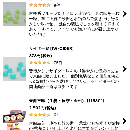
8
件
柑橘系フルーツ飴！メロン味の飴。 京の味を一粒
一粒丁寧に上質の砂糖と水飴のみで炊き上げた懐
かしい味の飴。 独自の製法で甘さを程よく抑えて
ありますので、いくつでも飽きずにお召し上がり
いただけ…
サイダー飴
[
IW-CIDER
]
378
円
(税込)
75
件
昔懐かしいサイダー味を彩り鮮やかに伝統の技法
で京飴に致しました。 個別包装なしと個別包装あ
りの2種類からお選びください。 >>サイダー飴の
関連商品一覧はコチラです
壷飴三昧（生姜・抹茶・金柑）
[
116301
]
2,592
円
(税込)
6
件
米飴生姜（冷やし飴の素） 天然のもち米より独特
の手法により仕上げた米飴に生姜をブレンドし焚