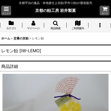
京都宇治の逸品・本地釜仕上京飴(手作り飴)の製造販売
京都の飴工房 岩井製菓
メニュー
カート
カテゴリ
マイページ
商品検索
ご利用案内
ホーム
>
定番の京飴
>
レモン飴
レモン飴
[
IW-LEMO
]
商品詳細