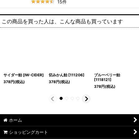
15
件
この商品を買った人は、こんな商品も買っています
サイダー飴
[
IW-CIDER
]
切みかん飴
[
111206
]
ブルーベリー飴
[
1118121
]
378
円
(税込)
378
円
(税込)
378
円
(税込)
ホーム
ショッピングカート