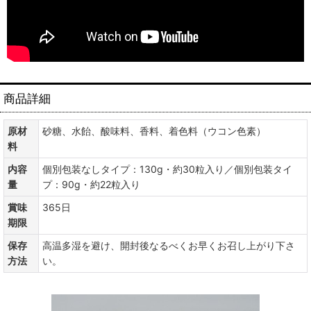
商品詳細
原材
砂糖、水飴、酸味料、香料、着色料（ウコン色素）
料
内容
個別包装なしタイプ：130g・約30粒入り／個別包装タイ
量
プ：90g・約22粒入り
賞味
365日
期限
保存
高温多湿を避け、開封後なるべくお早くお召し上がり下さ
方法
い。