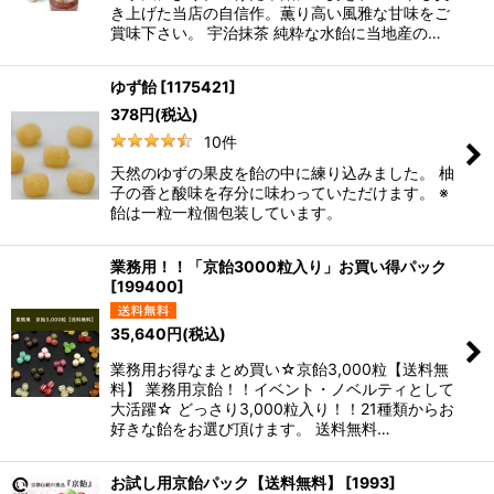
き上げた当店の自信作。薫り高い風雅な甘味をご
賞味下さい。 宇治抹茶 純粋な水飴に当地産の…
ゆず飴
[
1175421
]
378
円
(税込)
10
件
天然のゆずの果皮を飴の中に練り込みました。 柚
子の香と酸味を存分に味わっていただけます。 ※
飴は一粒一粒個包装しています。
業務用！！「京飴3000粒入り」お買い得パック
[
199400
]
35,640
円
(税込)
業務用お得なまとめ買い☆京飴3,000粒【送料無
料】 業務用京飴！！イベント・ノベルティとして
大活躍☆ どっさり3,000粒入り！！21種類からお
好きな飴をお選び頂けます。 送料無料…
お試し用京飴パック【送料無料】
[
1993
]