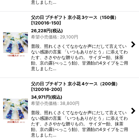
意しました…
父の日 プチギフト 京小花 3ケース（150個）
[
120016-150
]
26,228
円
(税込)
希望小売価格
:
29,100
円
普段、照れくさくてなかなか声にだして言えてい
ない感謝の言葉 「いつもありがとう」に添えてわ
たす、ささやかな贈りもの。 サイダー飴、抹茶
飴、京の露(べっこう飴)、甘酒飴の4タイプをご用
意しました…
父の日 プチギフト 京小花 4ケース（200個）
[
120016-200
]
34,971
円
(税込)
希望小売価格
:
38,800
円
普段、照れくさくてなかなか声にだして言えてい
ない感謝の言葉 「いつもありがとう」に添えてわ
たす、ささやかな贈りもの。 サイダー飴、抹茶
飴、京の露(べっこう飴)、甘酒飴の4タイプをご用
意しました…