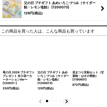
父の日 プチギフト あめいろこづつみ（サイダー
飴・レモン塩飴）
[
1200073
]
129
円
(税込)
この商品を買った人は、こんな商品も買っています
母の日 2026 プチギフト
父の日 プチギフト あめ
花まつり京飴セット（甘
プレゼント 京小花〜カ
いろこづつみ（サイダー
茶飴・はすの実飴）
ーネーションVer〜
飴・レモン塩飴）
[
1190601
]
[
120031-
]
[
1200073
]
972
円
(税込)
250
円
(税込)
129
円
(税込)