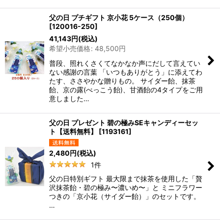
父の日 プチギフト 京小花 5ケース（250個）
[
120016-250
]
41,143
円
(税込)
希望小売価格
:
48,500
円
普段、照れくさくてなかなか声にだして言えてい
ない感謝の言葉 「いつもありがとう」に添えてわ
たす、ささやかな贈りもの。 サイダー飴、抹茶
飴、京の露(べっこう飴)、甘酒飴の4タイプをご用
意しました…
父の日 プレゼント 碧の極みSEキャンディーセッ
ト【送料無料】
[
1193161
]
2,480
円
(税込)
1
件
父の日特別ギフト 最大限まで抹茶を使用した「贅
沢抹茶飴・碧の極み〜濃いめ〜」と ミニフラワー
つきの「京小花（サイダー飴）」のセットです。
…