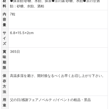
材
●抹茶飴:砂糖、水飴、抹茶●京の露:砂糖、水飴●京の甘酒
料
飴：砂糖、水飴、酒粕
内
7粒
容
量
サ
6.8×15.5×2cm
イ
ズ
賞
365日
味
期
限
保
高温多湿を避け、開封後なるべくお早くお召し上がり下さい。
存
方
法
用
父の日/感謝フェアノベルティ/イベントの粗品・景品
途