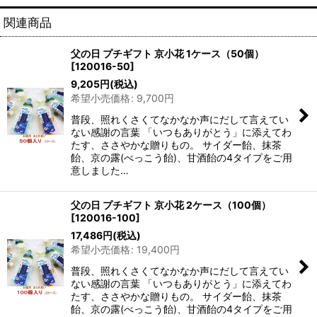
関連商品
父の日 プチギフト 京小花 1ケース（50個）
[
120016-50
]
9,205
円
(税込)
希望小売価格
:
9,700
円
普段、照れくさくてなかなか声にだして言えてい
ない感謝の言葉 「いつもありがとう」に添えてわ
たす、ささやかな贈りもの。 サイダー飴、抹茶
飴、京の露(べっこう飴)、甘酒飴の4タイプをご用
意しました…
父の日 プチギフト 京小花 2ケース（100個）
[
120016-100
]
17,486
円
(税込)
希望小売価格
:
19,400
円
普段、照れくさくてなかなか声にだして言えてい
ない感謝の言葉 「いつもありがとう」に添えてわ
たす、ささやかな贈りもの。 サイダー飴、抹茶
飴、京の露(べっこう飴)、甘酒飴の4タイプをご用