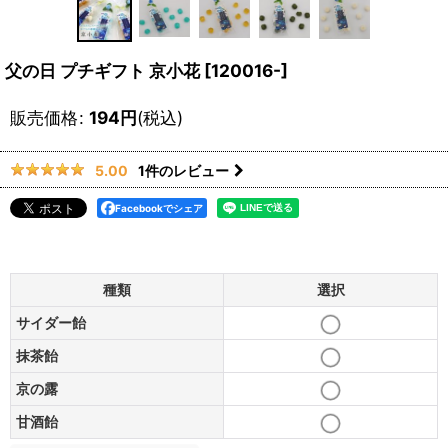
父の日 プチギフト 京小花
[
120016-
]
販売価格
:
194
円
(税込)
1
件のレビュー
5.00
Facebookでシェア
種類
選択
サイダー飴
抹茶飴
京の露
甘酒飴