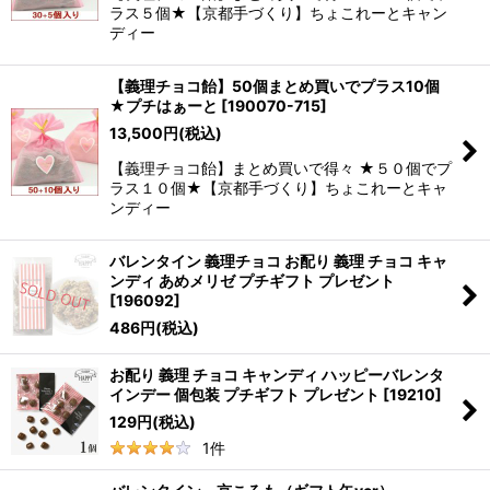
ラス５個★【京都手づくり】ちょこれーとキャン
ディー
【義理チョコ飴】50個まとめ買いでプラス10個
★プチはぁーと
[
190070-715
]
13,500
円
(税込)
【義理チョコ飴】まとめ買いで得々 ★５０個でプ
ラス１０個★【京都手づくり】ちょこれーとキャ
ンディー
バレンタイン 義理チョコ お配り 義理 チョコ キャ
ンディ あめメリゼ プチギフト プレゼント
[
196092
]
486
円
(税込)
お配り 義理 チョコ キャンディ ハッピーバレンタ
インデー 個包装 プチギフト プレゼント
[
19210
]
129
円
(税込)
1
件