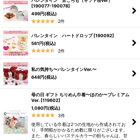
バレンタイン 京ころも（ギフト缶ver）
[
190077-190078
]
499
円
(税込)
2
件
バレンタイン ハートドロップ
[
190092
]
561
円
(税込)
2
件
私の気持ち〜バレンタインVer.〜
648
円
(税込)
母の日 ギフト ちりめん巾着〜ほのか〜プレミアム
Ver.
[
119602
]
1,080
円
(税込)
3
件
使用している巾着は2つの生地から作成されてお
り、手間暇がかかるため数に限りがございます。
また、春らしいパステルカラーの飴ちゃんは、甘