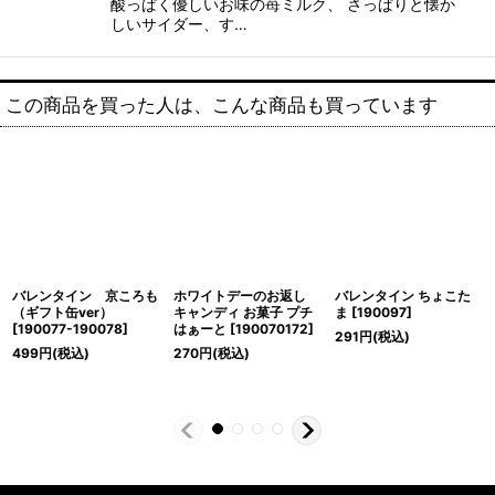
酸っぱく優しいお味の苺ミルク、 さっぱりと懐か
しいサイダー、す…
この商品を買った人は、こんな商品も買っています
バレンタイン 京ころも
ホワイトデーのお返し
バレンタイン ちょこた
（ギフト缶ver）
キャンディ お菓子 プチ
ま
[
190097
]
[
190077-190078
]
はぁーと
[
190070172
]
291
円
(税込)
499
円
(税込)
270
円
(税込)