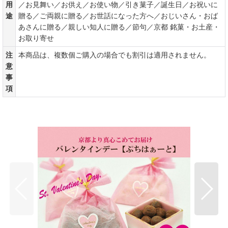
用
／お見舞い／お供え／お使い物／引き菓子／誕生日／お祝いに
途
贈る／ご両親に贈る／お世話になった方へ／おじいさん・おば
あさんに贈る／親しい知人に贈る／節句／京都 銘菓・お土産・
お取り寄せ
注
本商品は、複数個ご購入の場合でも割引は適用されません。
意
事
項