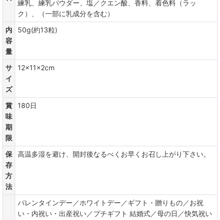
練乳、練乳パウダー、塩／クエン酸、香料、着色料（ラッ
ク）、（一部に乳成分を含む）
内
50g(約13粒)
容
量
サ
12×11×2cm
イ
ズ
賞
180日
味
期
限
保
高温多湿を避け、開封後なるべくお早くお召し上がり下さい。
存
方
法
バレンタインデー／ホワイトデー／ギフト・贈りもの／お祝
い・内祝い・出産祝い／プチギフト 結婚式／母の日／快気祝い