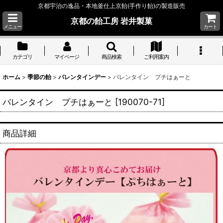
京都宇治の逸品・本地釜仕上京飴(手作り飴)の製造販売
京都の飴工房 岩井製菓
メニュー
カート
カテゴリ
マイページ
商品検索
ご利用案内
ホーム
>
季節の飴
>
バレンタインデー
>
バレンタイン プチはぁーと
バレンタイン プチはぁーと
[
190070-71
]
商品詳細