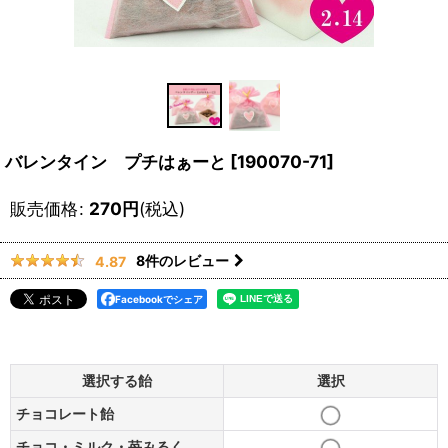
バレンタイン プチはぁーと
[
190070-71
]
販売価格
:
270
円
(税込)
8
件のレビュー
4.87
Facebookでシェア
選択する飴
選択
チョコレート飴
チョコ・ミルク・苺みるく