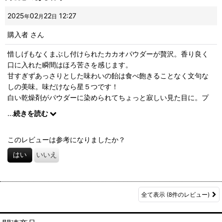
2025
02
22
12:27
年
月
日
購入者
さん
惜しげもなくまぶし付けられたカカオパウダーが贅沢。香り良く
口に入れた瞬間はほろ苦さを感じます。
甘すぎずあっさりとした味わいの飴は食べ飽きることなく文句な
しの美味。味だけなら星５つです！
白い乾燥剤がパウダーに染められてちょっと寂しい見た目に。プ
レゼント用の可愛らしいパッケージなだけに残念かな。
...
続きを読む
このレビューは参考になりましたか？
はい
いいえ
全て表示
(8件のレビュー)