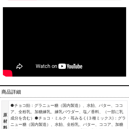
商品詳細
●チョコ飴：グラニュー糖（国内製造）、水飴、バター、ココ
ア、全粉乳、加糖練乳、練乳パウダー、塩／香料、（一部に乳
原
成分を含む）●チョコ・ミルク・苺みるく(３種ミックス)：グラ
材
ニュー糖（国内製造）、水飴、全粉乳、バター、ココア、加糖
料