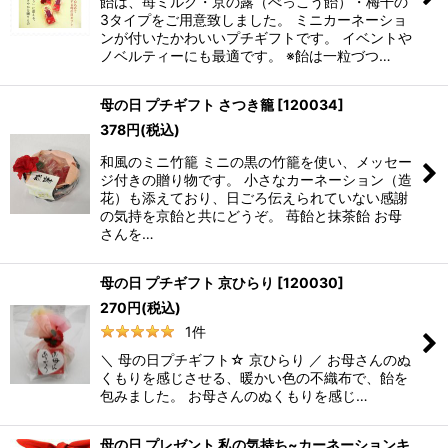
飴は、苺ミルク・京の露（べっこう飴）・梅干の
3タイプをご用意致しました。 ミニカーネーショ
ンが付いたかわいいプチギフトです。 イベントや
ノベルティーにも最適です。 ※飴は一粒づつ…
母の日 プチギフト さつき籠
[
120034
]
378
円
(税込)
和風のミニ竹籠 ミニの黒の竹籠を使い、メッセー
ジ付きの贈り物です。 小さなカーネーション（造
花）も添えており、日ごろ伝えられていない感謝
の気持を京飴と共にどうぞ。 苺飴と抹茶飴 お母
さんを…
母の日 プチギフト 京ひらり
[
120030
]
270
円
(税込)
1
件
＼ 母の日プチギフト☆ 京ひらり ／ お母さんのぬ
くもりを感じさせる、暖かい色の不織布で、飴を
包みました。 お母さんのぬくもりを感じ…
母の日 プレゼント 私の気持ち~カーネーションキ