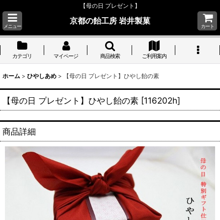
【母の日 プレゼント】
京都の飴工房 岩井製菓
メニュー
カート
カテゴリ
マイページ
商品検索
ご利用案内
ホーム
>
ひやしあめ
>
【母の日 プレゼント】ひやし飴の素
【母の日 プレゼント】ひやし飴の素
[
116202h
]
商品詳細