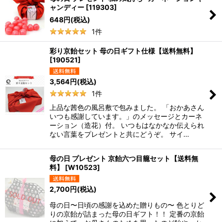
ャンディー
[
119303
]
648
円
(税込)
1
件
彩り京飴セット 母の日ギフト仕様【送料無料】
[
190521
]
3,564
円
(税込)
1
件
上品な茜色の風呂敷で包みました。 「おかあさん
いつも感謝しています。」のメッセージとカーネ
ーション（造花）付。 いつもはなかなか伝えられ
ない言葉をプレゼントと共にどうぞ。 サイ…
母の日 プレゼント 京飴六つ目籠セット【送料無
料】
[
W10523
]
2,700
円
(税込)
母の日〜日頃の感謝を込めた贈りもの〜 色とりど
りの京飴が詰まった母の日ギフト！！ 定番の京飴