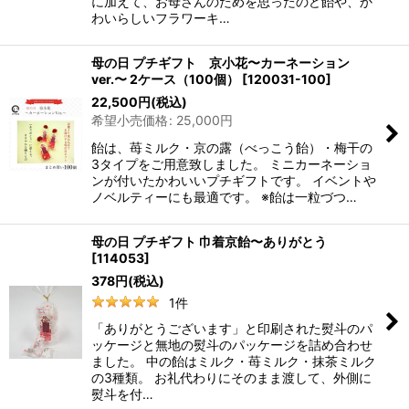
に加えて、お母さんのためを思ったのど飴や、か
わいらしいフラワーキ…
母の日 プチギフト 京小花〜カーネーション
ver.〜 2ケース（100個）
[
120031-100
]
22,500
円
(税込)
希望小売価格
:
25,000
円
飴は、苺ミルク・京の露（べっこう飴）・梅干の
3タイプをご用意致しました。 ミニカーネーショ
ンが付いたかわいいプチギフトです。 イベントや
ノベルティーにも最適です。 ※飴は一粒づつ…
母の日 プチギフト 巾着京飴〜ありがとう
[
114053
]
378
円
(税込)
1
件
「ありがとうございます」と印刷された熨斗のパ
ッケージと無地の熨斗のパッケージを詰め合わせ
ました。 中の飴はミルク・苺ミルク・抹茶ミルク
の3種類。 お礼代わりにそのまま渡して、外側に
熨斗を付…