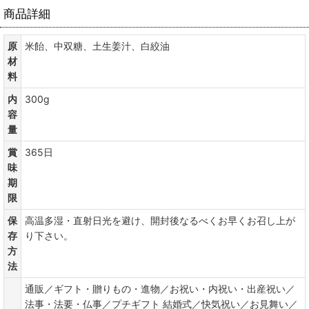
商品詳細
原
米飴、中双糖、土生姜汁、白絞油
材
料
内
300g
容
量
賞
365日
味
期
限
保
高温多湿・直射日光を避け、開封後なるべくお早くお召し上が
存
り下さい。
方
法
通販／ギフト・贈りもの・進物／お祝い・内祝い・出産祝い／
法事・法要・仏事／プチギフト 結婚式／快気祝い／お見舞い／