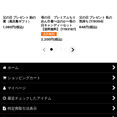
父の日 プレゼント 飴の
母の日 プレミアムちり
父の日 プレゼント 私の
素（風呂敷ギフト）
めん巾着〜ほのか〜母の
気持ち
[
119304
]
日キャンディーセット
1,080
円
(税込)
648
円
(税込)
【送料無料】
[
1193187
]
2,200
円
(税込)
ホーム
ショッピングカート
マイページ
最近チェックしたアイテム
特定商取引法表示