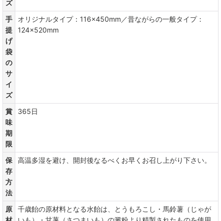
ズ
手
オリジナルタイプ：116×450mm／昔ながらの一般タイプ：
提
124×520mm
げ
袋
の
サ
イ
ズ
賞
365日
味
期
限
保
高温多湿を避け、開封後なるべくお早くお召し上がり下さい。
存
方
法
原
千歳飴の原材料となる水飴は、とうもろこし・馬鈴薯（じゃが
材
いも）・甘薯（さつまいも）の澱粉より精製されたものを使用