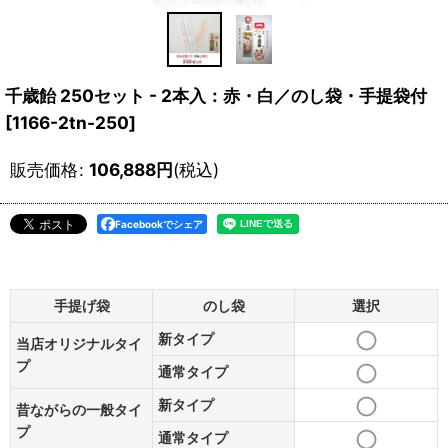
千歳飴 250セット - 2本入：赤・白／のし袋・手提袋付
[
1166-2tn-250
]
販売価格
:
106,888
円
(税込)
Facebookでシェア
手提げ袋
のし袋
選択
新タイプ
当店オリジナルタイ
プ
通常タイプ
新タイプ
昔ながらの一般タイ
プ
通常タイプ