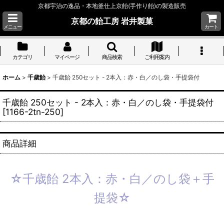
京都宇治の逸品・本地釜仕上京飴(手作り飴)の製造販売
京都の飴工房 岩井製菓
メニュー
カート
カテゴリ
マイページ
商品検索
ご利用案内
ホーム
>
千歳飴
>
千歳飴 250セット - 2本入：赤・白／のし袋・手提袋付
千歳飴 250セット - 2本入：赤・白／のし袋・手提袋付
[
1166-2tn-250
]
商品詳細
☆千歳飴 2本入：赤・白／のし袋＋手
提袋☆