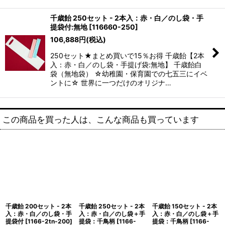
千歳飴 250セット - 2本入：赤・白／のし袋・手
提袋付:無地
[
116660-250
]
106,888
円
(税込)
250セット★まとめ買いで15％お得 千歳飴【2本
入：赤・白／のし袋・手提げ袋:無地】 千歳飴白
袋（無地袋） ☆幼稚園・保育園での七五三にイベ
ントに☆ 世界に一つだけのオリジナ…
この商品を買った人は、こんな商品も買っています
千歳飴 200セット - 2本
千歳飴 250セット - 2本
千歳飴 150セット - 2本
入：赤・白／のし袋・手
入：赤・白／のし袋＋手
入：赤・白／のし袋＋手
提袋付
[
1166-2tn-200
]
提袋：千鳥柄
[
1166-
提袋：千鳥柄
[
1166-