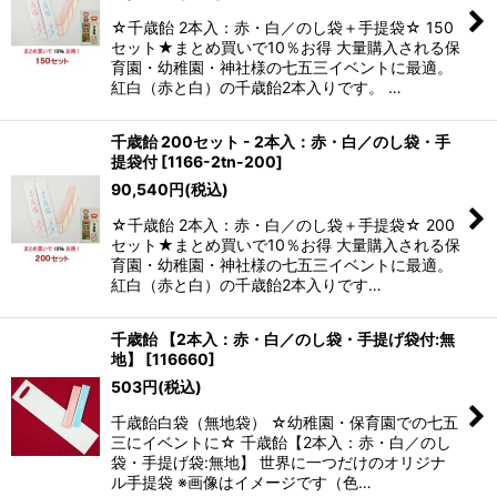
☆千歳飴 2本入：赤・白／のし袋＋手提袋☆ 150
セット★まとめ買いで10％お得 大量購入される保
育園・幼稚園・神社様の七五三イベントに最適。
紅白（赤と白）の千歳飴2本入りです。 …
千歳飴 200セット - 2本入：赤・白／のし袋・手
提袋付
[
1166-2tn-200
]
90,540
円
(税込)
☆千歳飴 2本入：赤・白／のし袋＋手提袋☆ 200
セット★まとめ買いで10％お得 大量購入される保
育園・幼稚園・神社様の七五三イベントに最適。
紅白（赤と白）の千歳飴2本入りです…
千歳飴 【2本入：赤・白／のし袋・手提げ袋付:無
地】
[
116660
]
503
円
(税込)
千歳飴白袋（無地袋） ☆幼稚園・保育園での七五
三にイベントに☆ 千歳飴【2本入：赤・白／のし
袋・手提げ袋:無地】 世界に一つだけのオリジナ
ル手提袋 ※画像はイメージです（色…