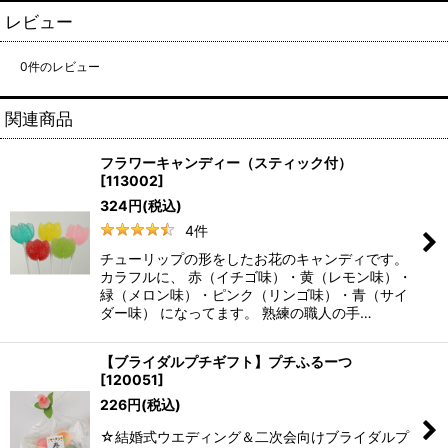
レビュー
0
件のレビュー
関連商品
フラワーキャンディー（スティック付）
[
113002
]
324
円
(税込)
4
件
チューリップの形をしたお花のキャンディです。
カラフルに、 赤（イチゴ味）・黄（レモン味）・
緑（メロン味）・ピンク（リンゴ味）・青（サイ
ダー味） になってます。 熟練の職人の手…
【ブライダルプチギフト】プチふるーつ
[
120051
]
226
円
(税込)
☆結婚式ウエディング＆二次会向けブライダルプ