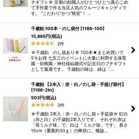
チギフト☆ 京都の飴職人がひとつひとつ真心こめ
て手作業で作る当店人気のフルーツキャンディで
す。 “こだわり”かつ“格安”！ …
千歳飴 100本・のし袋付
[
1166-100
]
15,865
円
(税込)
2
件
☆千歳飴 のし袋あり☆ 100本★まとめ買いで
5％お得 七五三のイベントに大量に利用する保育
園・幼稚園・神社様結婚式や記念日のプチギフト
として最適です。 千歳飴の味は、緑は「…
千歳飴 【2本入：赤・白／のし袋・手提げ袋付】
[
1166-2tn
]
503
円
(税込)
3
件
☆千歳飴 2本入：赤・白／のし袋＋手提袋☆ 紅白
（赤と白）の千歳飴2本入りです。 それぞれ赤は
「苺ミルク味」で、白は「ミルク味」です。 長さ
15cm（重量約30ｇ）の棒状に、螺旋…