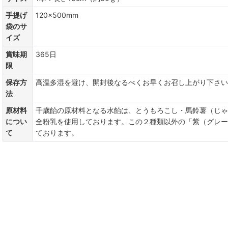
手提げ
120×500mm
袋のサ
イズ
賞味期
365日
限
保存方
高温多湿を避け、開封後なるべくお早くお召し上がり下さい
法
原材料
千歳飴の原材料となる水飴は、とうもろこし・馬鈴薯（じゃ
につい
全粉乳を使用しております。この２種類以外の「紫（グレー
て
ております。