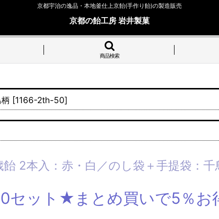
京都宇治の逸品・本地釜仕上京飴(手作り飴)の製造販売
京都の飴工房 岩井製菓
商品検索
鳥柄
[
1166-2th-50
]
歳飴 2本入：赤・白／のし袋＋手提袋：千
50セット★まとめ買いで5％お