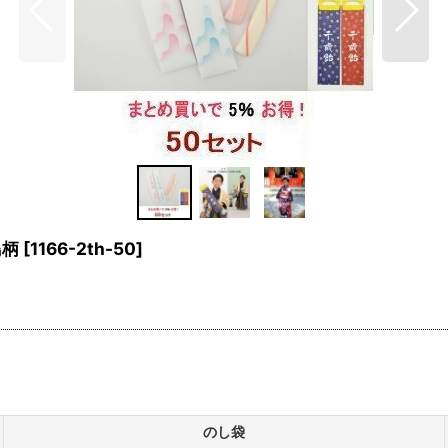
鳥柄
[
1166-2th-50
]
のし袋