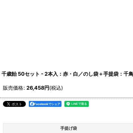
千歳飴 50セット - 2本入：赤・白／のし袋＋手提袋：千
販売価格
:
26,458
円
(税込)
Facebookでシェア
手提げ袋