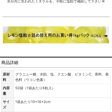
水分共に失われたミネラルを、手軽に塩飴で補給して下さい☆
商品詳細
原材
グラニュー糖、水飴、塩、クエン酸、ビタミンC、香料、着
料
色料（ウコン色素）
内容
50袋（1袋あたり6粒入）
量
サイ
1袋あたり10×16×2cm
ズ