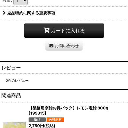
数量
:
返品特約に関する重要事項
カートに入れる
お問い合わせ
レビュー
0
件のレビュー
関連商品
【業務用京飴お得パック】レモン塩飴 800g
[
199315
]
2,780
円
(税込)