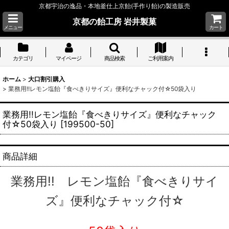
京都宇治の逸品・本地釜仕上京飴(手作り飴)の製造販売
京都の飴工房 岩井製菓
メニュー
カート
カテゴリ
マイページ
商品検索
ご利用案内
ホーム
>
大口割引購入
>
業務用!!レモン塩飴『食べきりサイズ』便利なチャック付☆50袋入り
業務用!!レモン塩飴『食べきりサイズ』便利なチャック
付☆50袋入り
[
199500-50
]
商品詳細
業務用!! レモン塩飴『食べきりサイ
ズ』便利なチャック付☆