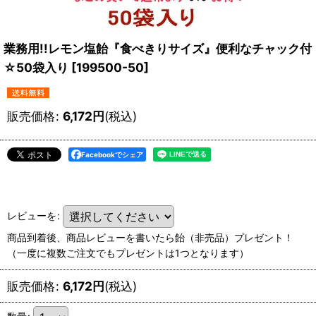
業務用!!レモン塩飴『食べきりサイズ』便利なチャック付
☆50袋入り
[
199500-50
]
販売価格
:
6,172
円
(税込)
Facebookでシェア
レビューを
:
商品到着後、商品レビューを書いたら飴（非売品）プレゼント！
（一度に複数ご注文でもプレゼントは1つとなります）
販売価格
:
6,172
円
(税込)