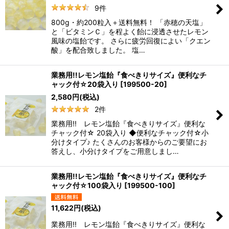
9
件
800g・約200粒入＋送料無料！ 「赤穂の天塩」
と「ビタミンＣ」を程よく飴に浸透させたレモン
風味の塩飴です。 さらに疲労回復によい「クエン
酸」を配合致しました。 塩…
業務用!!レモン塩飴『食べきりサイズ』便利なチ
ャック付☆20袋入り
[
199500-20
]
2,580
円
(税込)
2
件
業務用!! レモン塩飴『食べきりサイズ』便利な
チャック付☆ 20袋入り ◆便利なチャック付☆小
分けタイプ♪ たくさんのお客様からのご要望にお
答えし、小分けタイプをご用意しまし…
業務用!!レモン塩飴『食べきりサイズ』便利なチ
ャック付☆100袋入り
[
199500-100
]
11,622
円
(税込)
業務用!! レモン塩飴『食べきりサイズ』便利な