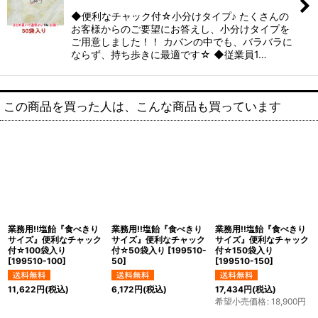
◆便利なチャック付☆小分けタイプ♪ たくさんの
お客様からのご要望にお答えし、小分けタイプを
ご用意しました！！ カバンの中でも、バラバラに
ならず、持ち歩きに最適です☆ ◆従業員1…
この商品を買った人は、こんな商品も買っています
業務用!!塩飴『食べきり
業務用!!塩飴『食べきり
業務用!!塩飴『食べきり
サイズ』便利なチャック
サイズ』便利なチャック
サイズ』便利なチャック
付☆100袋入り
付☆50袋入り
[
199510-
付☆150袋入り
[
199510-100
]
50
]
[
199510-150
]
11,622
円
(税込)
6,172
円
(税込)
17,434
円
(税込)
希望小売価格
:
18,900
円