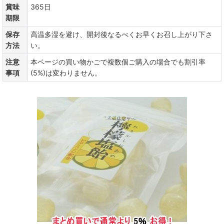
賞味
365日
期限
保存
高温多湿を避け、開封後なるべくお早くお召し上がり下さ
方法
い。
注意
本ページの買い物かごで複数個ご購入の場合でも割引率
事項
(5%)は変わりません。