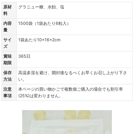
原材
グラニュー糖、水飴、塩
料
内容
1500袋（1袋あたり6粒入）
量
サイ
1袋あたり10×16×2cm
ズ
賞味
365日
期限
保存
高温多湿を避け、開封後なるべくお早くお召し上がり下さ
方法
い。
注意
本ページの買い物かごで複数個ご購入の場合でも割引率
事項
(25%)は変わりません。