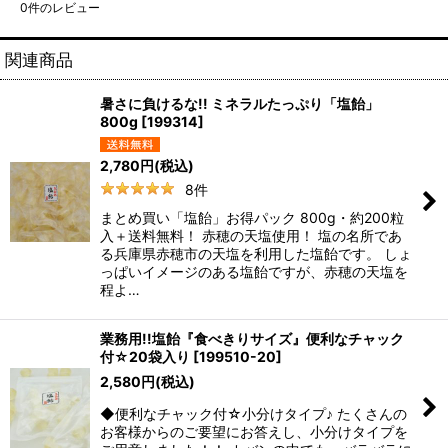
0
件のレビュー
関連商品
暑さに負けるな!! ミネラルたっぷり「塩飴」
800g
[
199314
]
2,780
円
(税込)
8
件
まとめ買い「塩飴」お得パック 800g・約200粒
入＋送料無料！ 赤穂の天塩使用！ 塩の名所であ
る兵庫県赤穂市の天塩を利用した塩飴です。 しょ
っぱいイメージのある塩飴ですが、赤穂の天塩を
程よ…
業務用!!塩飴『食べきりサイズ』便利なチャック
付☆20袋入り
[
199510-20
]
2,580
円
(税込)
◆便利なチャック付☆小分けタイプ♪ たくさんの
お客様からのご要望にお答えし、小分けタイプを