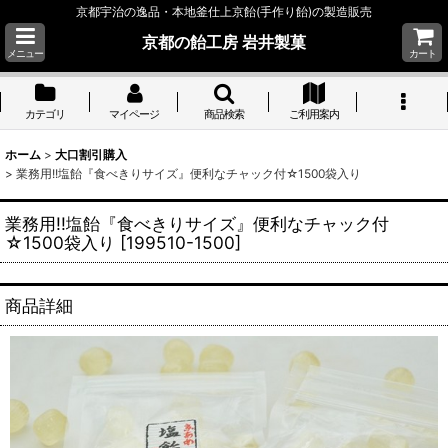
京都宇治の逸品・本地釜仕上京飴(手作り飴)の製造販売
京都の飴工房 岩井製菓
メニュー
カート
カテゴリ
マイページ
商品検索
ご利用案内
ホーム
>
大口割引購入
>
業務用!!塩飴『食べきりサイズ』便利なチャック付☆1500袋入り
業務用!!塩飴『食べきりサイズ』便利なチャック付
☆1500袋入り
[
199510-1500
]
商品詳細