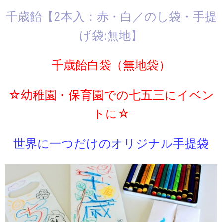
千歳飴【2本入：赤・白／のし袋・手提
げ袋:無地】
千歳飴白袋（無地袋）
☆幼稚園・保育園での七五三にイベン
トに☆
世界に一つだけのオリジナル手提袋