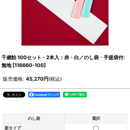
千歳飴 100セット - 2本入：赤・白／のし袋・手提袋付:
無地
[
116660-100
]
販売価格
:
45,270
円
(税込)
Facebookでシェア
のし袋
選択
新タイプ