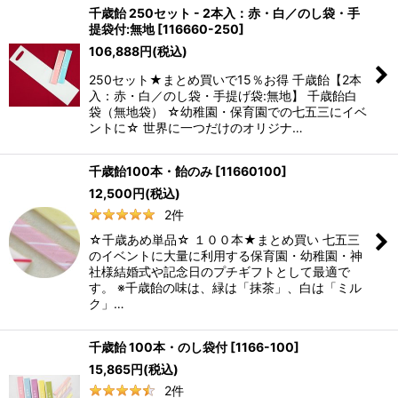
千歳飴 250セット - 2本入：赤・白／のし袋・手
提袋付:無地
[
116660-250
]
106,888
円
(税込)
250セット★まとめ買いで15％お得 千歳飴【2本
入：赤・白／のし袋・手提げ袋:無地】 千歳飴白
袋（無地袋） ☆幼稚園・保育園での七五三にイベ
ントに☆ 世界に一つだけのオリジナ…
千歳飴100本・飴のみ
[
11660100
]
12,500
円
(税込)
2
件
☆千歳あめ単品☆ １００本★まとめ買い 七五三
のイベントに大量に利用する保育園・幼稚園・神
社様結婚式や記念日のプチギフトとして最適で
す。 ※千歳飴の味は、緑は「抹茶」、白は「ミル
ク」…
千歳飴 100本・のし袋付
[
1166-100
]
15,865
円
(税込)
2
件