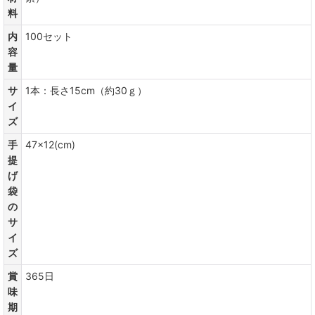
料
内
100セット
容
量
サ
1本：長さ15cm（約30ｇ）
イ
ズ
手
47×12(cm)
提
げ
袋
の
サ
イ
ズ
賞
365日
味
期