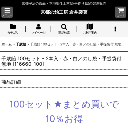
京都宇治の逸品・本地釜仕上京飴(手作り飴)の製造販売
京都の飴工房 岩井製菓
メニュー
カート
カテゴリ
マイページ
商品検索
ご利用案内
ホーム
>
千歳飴
>
千歳飴 100セット - 2本入：赤・白／のし袋・手提袋付:無地
千歳飴 100セット - 2本入：赤・白／のし袋・手提袋付:
無地
[
116660-100
]
商品詳細
100セット★まとめ買いで
10％お得