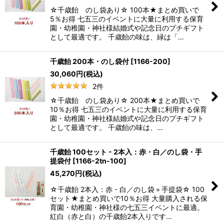
☆千歳飴 のし袋あり☆ 100本★まとめ買いで
5％お得 七五三のイベントに大量に利用する保育
園・幼稚園・神社様結婚式や記念日のプチギフト
として最適です。 千歳飴の味は、緑は「…
千歳飴 200本・のし袋付
[
1166-200
]
30,060
円
(税込)
2
件
☆千歳飴 のし袋あり☆ 200本★まとめ買いで
10％お得 七五三のイベントに大量に利用する保育
園・幼稚園・神社様結婚式や記念日のプチギフト
として最適です。 千歳飴の味は、…
千歳飴 100セット - 2本入：赤・白／のし袋・手
提袋付
[
1166-2tn-100
]
45,270
円
(税込)
☆千歳飴 2本入：赤・白／のし袋＋手提袋☆ 100
セット★まとめ買いで10％お得 大量購入される保
育園・幼稚園・神社様の七五三イベントに最適。
紅白（赤と白）の千歳飴2本入りです…