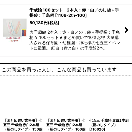
千歳飴 100セット - 2本入：赤・白／のし袋＋手
提袋：千鳥柄
[
1166-2th-100
]
50,130
円
(税込)
☆千歳飴 2本入：赤・白／のし袋＋手提袋：千鳥
柄☆ 100セット★まとめ買いで10％お得 大量購
入される保育園・幼稚園・神社様の七五三イベン
トに最適。 紅白（赤と白）の千歳飴2本…
この商品を買った人は、こんな商品も買っています
【まとめ買い業務用】七
【まとめ買い業務用】七
七五三 千歳飴 赤白2本組
五三 千歳飴 赤白2本組
五三 千歳飴 赤白2本組
（新のしタイプ）
（新のしタイプ） 150個
（新のしタイプ） 100個
[
116620
]