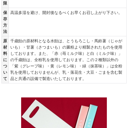
限
保
高温多湿を避け、開封後なるべくお早くお召し上がり下さい。
存
方
法
原
千歳飴の原材料となる水飴は、とうもろこし・馬鈴薯（じゃが
材
いも）・甘薯（さつまいも）の澱粉より精製されたものを使用
料
しております。また、「赤（苺ミルク味）と白（ミルク味）」
に
の千歳飴は、全粉乳を使用しております。この２種類以外の
つ
「紫（グレープ味）・黄（レモン味）・緑（抹茶味）」は全粉
い
乳を使用しておりませんが、乳・落花生・大豆・ごまを含む製
て
品と共通の設備で製造いたしております。