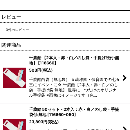
レビュー
0
件のレビュー
関連商品
千歳飴 【2本入：赤・白／のし袋・手提げ袋付:無
地】
[
116660
]
503
円
(税込)
千歳飴白袋（無地袋） ☆幼稚園・保育園での七五
三にイベントに☆ 千歳飴【2本入：赤・白／のし
袋・手提げ袋:無地】 世界に一つだけのオリジナ
ル手提袋 ※画像はイメージです（色…
千歳飴 50セット - 2本入：赤・白／のし袋・手提
袋付:無地
[
116660-050
]
23,893
円
(税込)