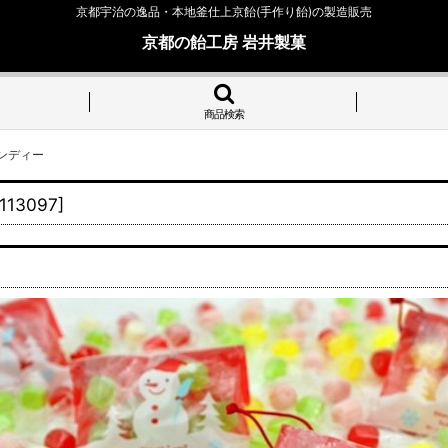
京都宇治の逸品・本地釜仕上京飴(手作り飴)の製造販売
京都の飴工房 岩井製菓
商品検索
ャンディー
113097
]