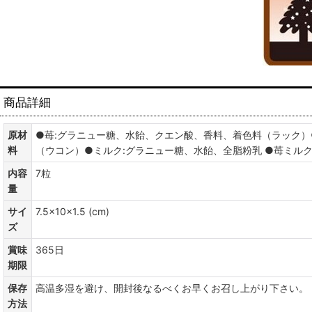
商品詳細
原材
●苺:グラニュー糖、水飴、クエン酸、香料、着色料（ラック）
料
（ウコン）●ミルク:グラニュー糖、水飴、全脂粉乳 ●苺ミル
内容
7粒
量
サイ
7.5×10×1.5 (cm)
ズ
賞味
365日
期限
保存
高温多湿を避け、開封後なるべくお早くお召し上がり下さい。
方法