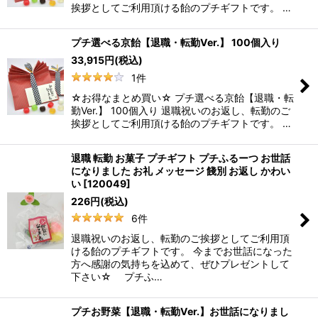
挨拶としてご利用頂ける飴のプチギフトです。 …
プチ選べる京飴【退職・転勤Ver.】 100個入り
33,915
円
(税込)
1
件
☆お得なまとめ買い☆ プチ選べる京飴【退職・転
勤Ver.】 100個入り 退職祝いのお返し、転勤のご
挨拶としてご利用頂ける飴のプチギフトです。 …
退職 転勤 お菓子 プチギフト プチふるーつ お世話
になりました お礼 メッセージ 餞別 お返し かわい
い
[
120049
]
226
円
(税込)
6
件
退職祝いのお返し、転勤のご挨拶としてご利用頂
ける飴のプチギフトです。 今までお世話になった
方へ感謝の気持ちを込めて、ぜひプレゼントして
下さい☆ プチふ…
プチお野菜【退職・転勤Ver.】お世話になりまし