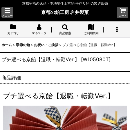
京都宇治の逸品・本地釜仕上京飴(手作り飴)の製造販売
京都の飴工房 岩井製菓
メニュー
カート
カテゴリ
マイページ
商品検索
ご利用案内
ホーム
>
季節の飴
>
お祝い・ご挨拶
>
プチ選べる京飴【退職・転勤Ver.】
プチ選べる京飴【退職・転勤Ver.】
[
W105080T
]
商品詳細
プチ選べる京飴【退職・転勤Ver.】