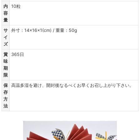
内
10粒
容
量
サ
外寸：14×16×1(cm) / 重量：50g
イ
ズ
賞
365日
味
期
限
保
高温多湿を避け、開封後なるべくお早くお召し上がり下さい。
存
方
法