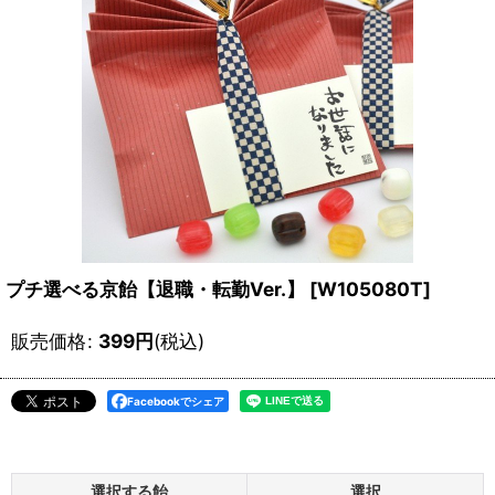
プチ選べる京飴【退職・転勤Ver.】
[
W105080T
]
販売価格
:
399
円
(税込)
Facebookでシェア
選択する飴
選択