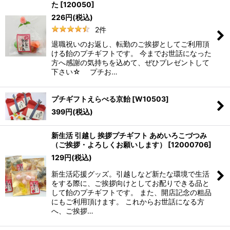
た
[
120050
]
226
円
(税込)
2
件
退職祝いのお返し、転勤のご挨拶としてご利用頂
ける飴のプチギフトです。 今までお世話になった
方へ感謝の気持ちを込めて、ぜひプレゼントして
下さい☆ プチお…
プチギフトえらべる京飴
[
W10503
]
399
円
(税込)
新生活 引越し 挨拶プチギフト あめいろこづつみ
（ご挨拶・よろしくお願いします）
[
12000706
]
129
円
(税込)
新生活応援グッズ。引越しなど新たな環境で生活
をする際に、ご挨拶向けとしてお配りできる品と
して飴のプチギフトです。 また、開店記念の粗品
にもご利用頂けます。 これからお世話になる方
へ、ご挨拶…