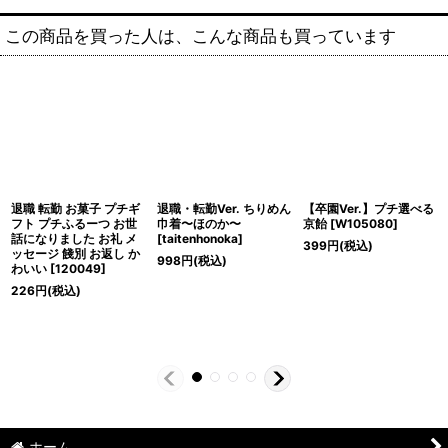
この商品を買った人は、こんな商品も買っています
退職 転勤 お菓子 プチギ
退職・転勤Ver. ちりめん
【卒園Ver.】プチ選べる
フト プチふるーつ お世
巾着〜ほのか〜
京飴
[
W105080
]
話になりました お礼 メ
[
taitenhonoka
]
399
円
(税込)
ッセージ 餞別 お返し か
998
円
(税込)
わいい
[
120049
]
226
円
(税込)
ホーム