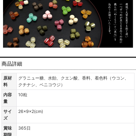
商品詳細
原材
グラニュー糖、水飴、クエン酸、香料、着色料（ウコン、
料
クチナシ、ベニコウジ）
内容
10粒
量
サイ
26×9×2(cm)
ズ
賞味
365日
期限