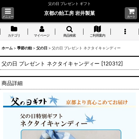
父の日 プレゼント ギフト
京都の飴工房 岩井製菓
メニュー
カート
カテゴリ
マイページ
商品検索
ご利用案内
ホーム
>
季節の飴
>
父の日
>
父の日 プレゼント ネクタイキャンディー
父の日 プレゼント ネクタイキャンディー
[
120312
]
商品詳細