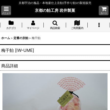
京都宇治の逸品・本地釜仕上京飴(手作り飴)の製造販売
京都の飴工房 岩井製菓
メニュー
カート
カテゴリ
マイページ
商品検索
ご利用案内
ホーム
>
定番の京飴
>
梅干飴
梅干飴
[
IW-UME
]
商品詳細