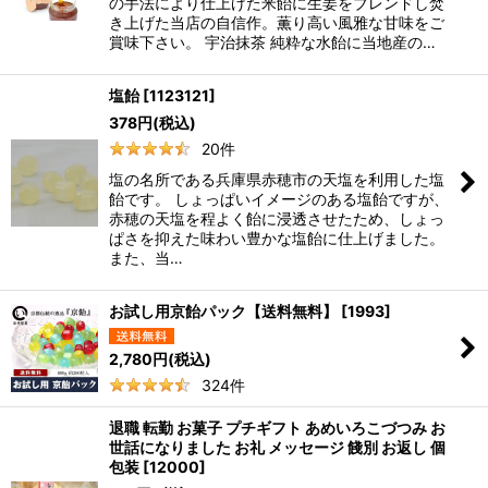
の手法により仕上げた米飴に生姜をブレンドし焚
き上げた当店の自信作。薫り高い風雅な甘味をご
賞味下さい。 宇治抹茶 純粋な水飴に当地産の…
塩飴
[
1123121
]
378
円
(税込)
20
件
塩の名所である兵庫県赤穂市の天塩を利用した塩
飴です。 しょっぱいイメージのある塩飴ですが、
赤穂の天塩を程よく飴に浸透させたため、しょっ
ぱさを抑えた味わい豊かな塩飴に仕上げました。
また、当…
お試し用京飴パック【送料無料】
[
1993
]
2,780
円
(税込)
324
件
退職 転勤 お菓子 プチギフト あめいろこづつみ お
世話になりました お礼 メッセージ 餞別 お返し 個
包装
[
12000
]