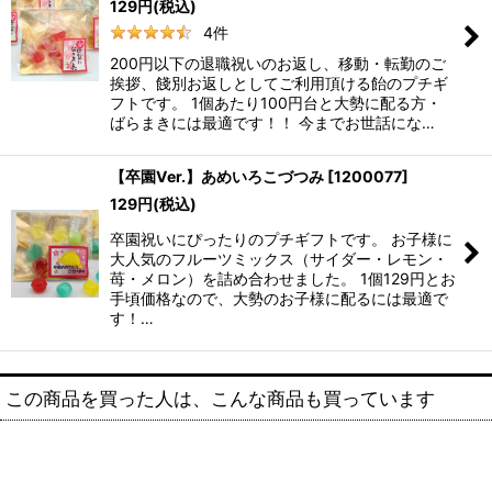
129
円
(税込)
4
件
200円以下の退職祝いのお返し、移動・転勤のご
挨拶、餞別お返しとしてご利用頂ける飴のプチギ
フトです。 1個あたり100円台と大勢に配る方・
ばらまきには最適です！！ 今までお世話にな…
【卒園Ver.】あめいろこづつみ
[
1200077
]
129
円
(税込)
卒園祝いにぴったりのプチギフトです。 お子様に
大人気のフルーツミックス（サイダー・レモン・
苺・メロン）を詰め合わせました。 1個129円とお
手頃価格なので、大勢のお子様に配るには最適で
す！…
この商品を買った人は、こんな商品も買っています