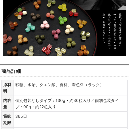
商品詳細
原材
砂糖、水飴、クエン酸、香料、着色料（ラック）
料
内容
個別包装なしタイプ：130g・約30粒入り／個別包装タイ
量
プ：90g・約22粒入り
賞味
365日
期限