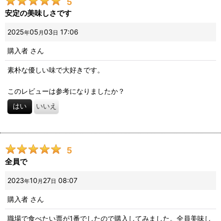
5
安定の美味しさです
2025
05
03
17:06
年
月
日
購入者
さん
素朴な優しい味で大好きです。
このレビューは参考になりましたか？
はい
いいえ
5
全員で
2023
10
27
08:07
年
月
日
購入者
さん
職場で食べたい票が1番でしたので購入してみました。全員美味し