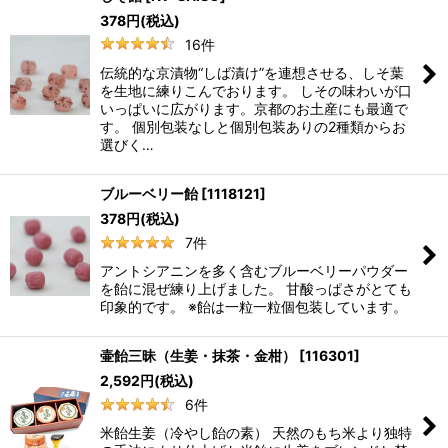
378
円
(税込)
16
件
伝統的な京漬物“しば漬け”を連想させる、しそ葉
を生地に練りこんでおります。 しその味わいが口
いっぱいに広がります。京都のお土産にも最適で
す。 個別包装なしと個別包装ありの2種類からお
選びく…
ブルーベリー飴
[
1118121
]
378
円
(税込)
7
件
アントシアニンを多く含むブルーベリーパウダー
を飴に混ぜ練り上げました。 甘酸っぱさがとても
印象的です。 ※飴は一粒一粒個包装しています。
壷飴三昧（生姜・抹茶・金柑）
[
116301
]
2,592
円
(税込)
6
件
米飴生姜（冷やし飴の素） 天然のもち米より独特