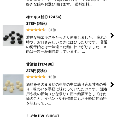
好きな飴をお選び頂けます。 送料無料…
梅エキス飴
[
112456
]
378
円
(税込)
31
件
濃厚な梅エキスをたっぷり使用しました。 疲れた
時や、お口さみしいときにはぴったりです。 普通
の梅干飴とは一味違った飴に仕上がりました。 ※
飴は一粒一粒個包装しています。 …
甘酒飴
[
117486
]
378
円
(税込)
13
件
酒粕をそのまま飴の生地の中に練り込み甘酒の香
り・味わいを手軽に味わっていただけます。 迎春
用や桃の節句（ひな祭り）用の飴菓子としては勿
論のこと、イベントや行催事にもお手軽に甘酒飴
を味わってい…
しそ飴
[
IW-SHISO
]