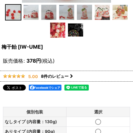
梅干飴
[
IW-UME
]
販売価格
:
378
円
(税込)
8
件のレビュー
5.00
Facebookでシェア
個別包装
選択
なしタイプ (内容量：130g)
ありタイプ (内容量：90g)