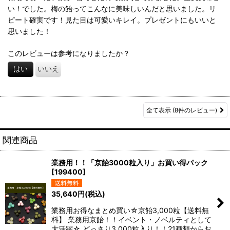
い！でした。梅の飴ってこんなに美味しいんだと思いました。リ
ピート確実です！見た目は可愛いキレイ。プレゼントにもいいと
思いました！
このレビューは参考になりましたか？
はい
いいえ
全て表示
(8件のレビュー)
関連商品
業務用！！「京飴3000粒入り」お買い得パック
[
199400
]
35,640
円
(税込)
業務用お得なまとめ買い☆京飴3,000粒【送料無
料】 業務用京飴！！イベント・ノベルティとして
大活躍☆ どっさり3,000粒入り！！21種類からお