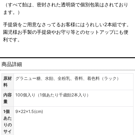
（すべて飴は、密封された透明袋で個別包装はされており
ます。）
手提袋をご用意なさってるお客様にはうれしい2本組です。
園児様お手製の手提袋やお守り等とのセットアップにも便
利です。
商品詳細
原材
グラニュー糖、水飴、全粉乳、香料、着色料（ラック）
料
内容
100個入り（1個あたり千歳飴2本入り）
量
1個
9×22×1.5(cm)
あた
りの
サイ