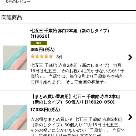
0
件のレビュー
関連商品
七五三 千歳飴 赤白2本組（新のしタイプ）
[
116620
]
365
円
(税込)
3
件
七五三 千歳飴 赤白2本組（新のしタイプ） 11月
15日は七五三。そのお祝いに欠かせないのが「千
歳飴」。 当店では、毎年8月より千歳飴を本格的
に作り始めます。 そして全国の和菓子…
【まとめ買い業務用】七五三 千歳飴 赤白2本組
（新のしタイプ） 50個入り
[
116620-050
]
17,338
円
(税込)
☆お得なまとめ買い☆ 七五三 千歳飴 赤白2本組
（新のしタイプ）50個入り 11月15日は七五三。
そのお祝いに欠かせないのが「千歳飴」。 当店で
は、毎年8月より千歳飴を本格的に作…