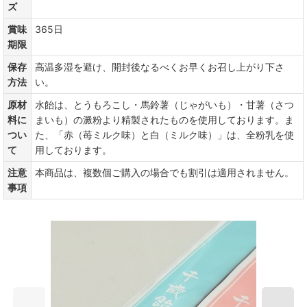
ズ
賞味
365日
期限
保存
高温多湿を避け、開封後なるべくお早くお召し上がり下さ
方法
い。
原材
水飴は、とうもろこし・馬鈴薯（じゃがいも）・甘薯（さつ
料に
まいも）の澱粉より精製されたものを使用しております。ま
つい
た、「赤（苺ミルク味）と白（ミルク味）」は、全粉乳を使
て
用しております。
注意
本商品は、複数個ご購入の場合でも割引は適用されません。
事項