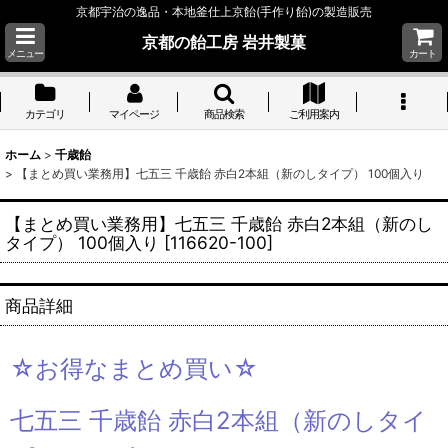
京都宇治の逸品・本地釜仕上京飴(手作り飴)の製造販売
京都の飴工房 岩井製菓
メニュー
カート
カテゴリ
マイページ
商品検索
ご利用案内
ホーム
>
千歳飴
>
【まとめ買い業務用】七五三 千歳飴 赤白2本組（新のしタイプ） 100個入り
【まとめ買い業務用】七五三 千歳飴 赤白2本組（新のし
タイプ） 100個入り
[
116620-100
]
商品詳細
☆お得なまとめ買い☆
七五三 千歳飴 赤白2本組（新のしタイ