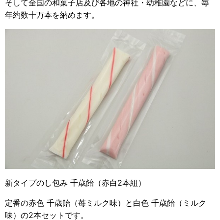
そして全国の和菓子店及び各地の神社・幼稚園などに、毎
年約数十万本を納めます。
新タイプのし包み 千歳飴（赤白2本組）
定番の赤色 千歳飴（苺ミルク味）と白色 千歳飴（ミルク
味）の2本セットです。