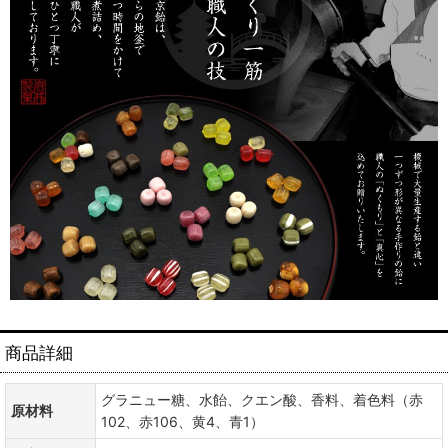
商品詳細
グラニュー糖、水飴、クエン酸、香料、着色料（赤
原材料
102、赤106、黄4、青1）