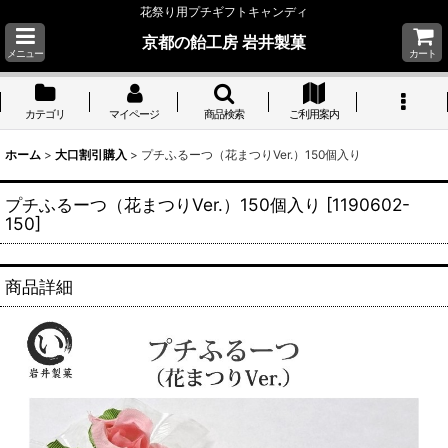
花祭り用プチギフトキャンディ
京都の飴工房 岩井製菓
メニュー
カート
カテゴリ
マイページ
商品検索
ご利用案内
ホーム
>
大口割引購入
>
プチふるーつ（花まつりVer.）150個入り
プチふるーつ（花まつりVer.）150個入り
[
1190602-
150
]
商品詳細