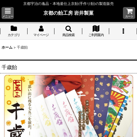
京都宇治の逸品・本地釜仕上京飴(手作り飴)の製造販売
京都の飴工房 岩井製菓
メニュー
カート
カテゴリ
マイページ
商品検索
ご利用案内
ホーム
>
千歳飴
千歳飴