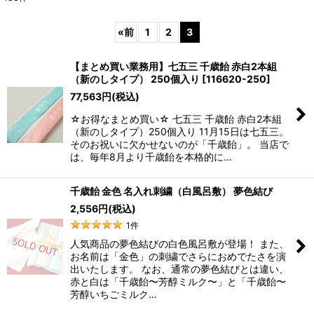
表示数
:
«
前
1
2
3
並び順
:
【まとめ買い業務用】七五三 千歳飴 赤白2本組
（新のしタイプ） 250個入り
[
116620-250
]
絞り込む
77,563
円
(税込)
☆お得なまとめ買い☆ 七五三 千歳飴 赤白2本組
（新のしタイプ）250個入り 11月15日は七五三。
そのお祝いに欠かせないのが「千歳飴」。 当店で
は、毎年8月より千歳飴を本格的に…
千歳飴 金色 名入れ刺繍（白風呂敷） 夢色結び
2,556
円
(税込)
1
件
人気商品の夢色結びの白色風呂敷が登場！ また、
お名前は「金色」の刺繍でさらにおめでたさを演
出いたします。 なお、通常の夢色結びとは違い、
赤と白は「千歳飴〜芳醇ミルク〜」と「千歳飴〜
芳醇いちごミルク…