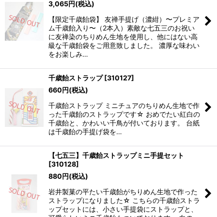
3,065
円
(税込)
【限定千歳飴袋】 友禅手提げ（濃紺）〜プレミア
ム千歳飴入り〜（2本入）素敵な七五三のお祝い
に友禅染のちりめん生地を使用し、他にはない高
級な千歳飴袋をご用意致しました。 濃厚な味わい
をお楽しみ…
千歳飴ストラップ
[
310127
]
660
円
(税込)
千歳飴ストラップ ミニチュアのちりめん生地で作
った千歳飴のストラップです☆ おめでたい紅白の
千歳飴と、かわいい千鳥が付いております。 台紙
は千歳飴の手提げ袋を…
【七五三】千歳飴ストラップミニ手提セット
[
310128
]
880
円
(税込)
岩井製菓の平たい千歳飴がちりめん生地で作った
ストラップになりました☆ こちらの千歳飴ストラ
ップセットには、小さい手提袋にストラップと、