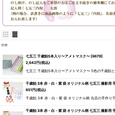
51
件
表示数
:
七五三 千歳飴5本入り〜アメトマスク〜
[
9679
]
2,642
円
(税込)
並び順
:
七五三 千歳飴5本入り〜アメトマスク〜 5色の千歳
千歳飴 3本 赤・白・紫 袋 オリジナル柄 七五三 撮影用 
651
円
(税込)
千歳飴 3本 赤・白・紫 袋 オリジナル柄 当店の手
千歳飴 3本 赤・白・紫 袋 オリジナル柄 七五三 撮影用 