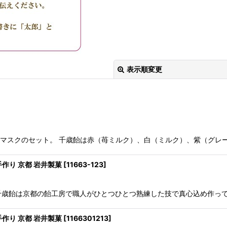
表示順変更
飴とマスクのセット。 千歳飴は赤（苺ミルク）、白（ミルク）、紫（グレ
絞り込む
手作り 京都 岩井製菓
[
11663-123
]
作り千歳飴は京都の飴工房で職人がひとつひとつ熟練した技で真心込め作って
手作り 京都 岩井製菓
[
1166301213
]