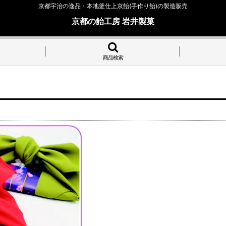
京都宇治の逸品・本地釜仕上京飴(手作り飴)の製造販売
京都の飴工房 岩井製菓
商品検索