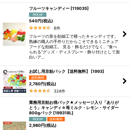
フルーツキャンディー
[
119035
]
540
円
(税込)
8
件
フルーツの形を飴細工で模ったキャンディです。
熟練の職人の手作りだからこそできるミニチュア
フードな飴細工。 見る・飾るだけでなく、“食べ
られる”グッズ・ディスプレー・飾り付けとして面
白いア…
お試し用京飴パック【送料無料】
[
1993
]
2,780
円
(税込)
324
件
業務用京飴お得パック★メッセージ入り「ありが
とう」キャンディ☆苺ミルク・レモン・サイダー
800gパック
[
199318L
]
2,980
円
(税込)