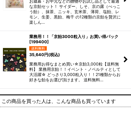
お歳暮・お中元などの贈物やお試し品として最適
な京飴セット！ サイダー、しそ、京の露（べっこ
う飴）、抹茶、ニッキ、玄米茶、薄荷、塩飴、レ
モン、生姜、黒飴、梅干 の12種類の京飴を贅沢に
楽しん…
業務用！！「京飴3000粒入り」お買い得パック
[
199400
]
35,640
円
(税込)
業務用お得なまとめ買い☆京飴3,000粒【送料無
料】 業務用京飴！！イベント・ノベルティとして
大活躍☆ どっさり3,000粒入り！！21種類からお
好きな飴をお選び頂けます。 送料無料…
この商品を買った人は、こんな商品も買っています