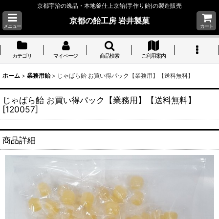
京都宇治の逸品・本地釜仕上京飴(手作り飴)の製造販売
京都の飴工房 岩井製菓
メニュー
カート
カテゴリ
マイページ
商品検索
ご利用案内
ホーム
>
業務用飴
>
じゃばら飴 お買い得パック【業務用】【送料無料】
じゃばら飴 お買い得パック【業務用】【送料無料】
[
120057
]
商品詳細