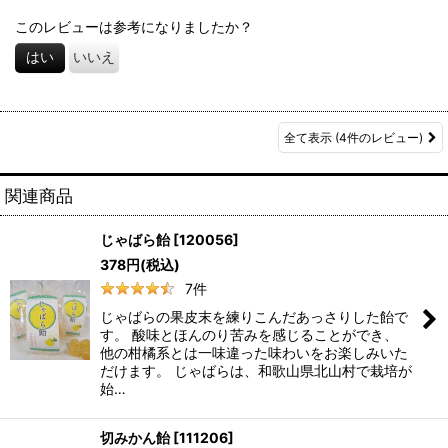
このレビューは参考になりましたか？
はい
いいえ
全て表示
(4件のレビュー)
関連商品
じゃばら飴
[
120056
]
378
円
(税込)
7
件
じゃばらの果皮末を練りこんだあっさりした飴で
す。 酸味とほんのり苦みを感じることができ、
他の柑橘系とは一味違った味わいをお楽しみいた
だけます。 じゃばらは、和歌山県北山村で栽培が
始…
切みかん飴
[
111206
]