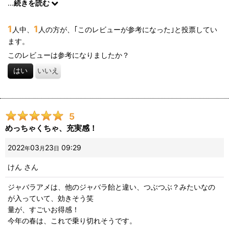
...
続きを読む
りません。
アトピーや鼻炎にも体感効いてるような気もします、これはプラ
1
1
人中、
人の方が、｢このレビューが参考になった｣と投票してい
シーボ効果かもしれませんので効能などを保証するものではござ
ます。
いませんが、花粉やエアコンやハウスダストなどでお困りの方は
試してみてもいいかも？
このレビューは参考になりましたか？
はい
いいえ
5
めっちゃくちゃ、充実感！
2022
03
23
09:29
年
月
日
けん
さん
ジャバラアメは、他のジャバラ飴と違い、つぶつぶ？みたいなの
が入っていて、効きそう笑
量が、すごいお得感！
今年の春は、これで乗り切れそうです。