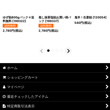
ゆず飴800gパック☆送
焦し抹茶塩飴お買い得パ
鬼辛！生姜飴
[
120054
]
料無料
[
199322
]
ック
[
199337
]
540
円
(税込)
2,780
円
(税込)
2,780
円
(税込)
ホーム
ショッピングカート
マイページ
最近チェックしたアイテム
特定商取引法表示