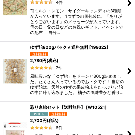
4
件
苺ミルク・レモン・サイダーキャンディの3種類
が入っています。 1つずつの個包装に、「ありが
とうございます」のメッセージが入っています。
母の日・父の日などのお祝いギフト、イベントで
の配布、 自分…
ゆず飴800gパック☆送料無料
[
199322
]
2,780
円
(税込)
2
件
風味豊かな「ゆず飴」をドーンと800g詰めまし
た。たくさん入っているのでおトクです！ 当店の
ゆず飴は、天然のゆずの果皮粉末をたっぷりと飴
の中に練り込みました。 柚子の風味豊かな香り…
彩り京飴セット【送料無料】
[
W10521
]
2,700
円
(税込)
6
件