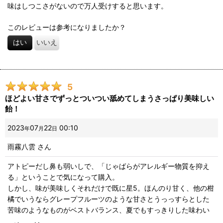
味はしつこさがないので万人受けすると思います。
このレビューは参考になりましたか？
はい
いいえ
5
ほどよい甘さでずっとついつい舐めてしまうさっぱり美味しい
飴！
2023
07
22
00:10
年
月
日
雨霧八雲
さん
アトピーだし鼻も弱いしで、「じゃばらがアレルギー物質を抑え
る」ということで気になって購入。
しかし、味が美味しくそれだけで既に星5。ほんのり甘く、他の柑
橘でいうならグレープフルーツのような甘さとうっっすらとした
苦味のようなものがベストバランス、夏でもすっきりした味わい
のおかげで舐めているときや舐め終わったあとなども不快感があ