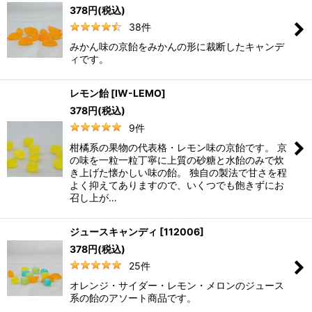
378
円
(税込)
38
件
みかん味の京飴をみかんの形に裁断したキャンデ
ィです。
レモン飴
[
IW-LEMO
]
378
円
(税込)
9
件
柑橘系の果物の代表格・レモン味の京飴です。 京
の味を一粒一粒丁寧に上質の砂糖と水飴のみで炊
き上げた懐かしい味の飴。 独自の製法で甘さを程
よく抑えてありますので、いくつでも飽きずにお
召し上が…
ジュースキャンディ
[
112006
]
378
円
(税込)
25
件
オレンジ・サイダー・レモン・メロンのジュース
系の飴のアソート商品です。