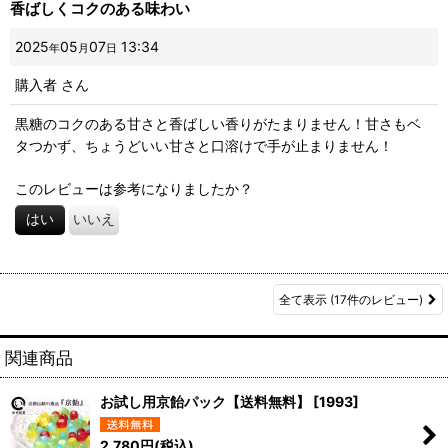
香ばしくコクのある味わい
2025
05
07
13:34
年
月
日
購入者
さん
黒糖のコクのある甘さと香ばしい香りがたまりません！甘さもベ
タつかず、ちょうどいい甘さと口溶けで手が止まりません！
このレビューは参考になりましたか？
はい
いいえ
全て表示
(17件のレビュー)
関連商品
お試し用京飴パック【送料無料】
[
1993
]
2,780
円
(税込)