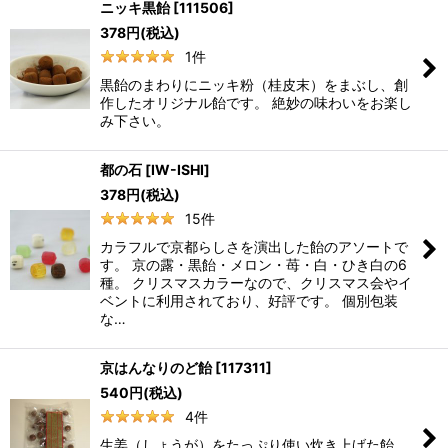
ニッキ黒飴
[
111506
]
378
円
(税込)
1
件
黒飴のまわりにニッキ粉（桂皮末）をまぶし、創
作したオリジナル飴です。 絶妙の味わいをお楽し
み下さい。
都の石
[
IW-ISHI
]
378
円
(税込)
15
件
カラフルで京都らしさを演出した飴のアソートで
す。 京の露・黒飴・メロン・苺・白・ひき白の6
種。 クリスマスカラーなので、クリスマス会やイ
ベントに利用されており、好評です。 個別包装
な…
京はんなりのど飴
[
117311
]
540
円
(税込)
4
件
生姜（しょうが）をたっぷり使い炊き上げた飴