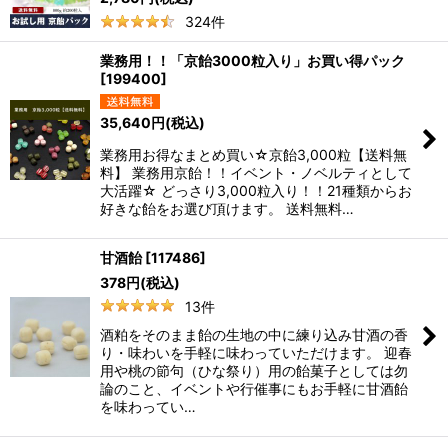
324
件
業務用！！「京飴3000粒入り」お買い得パック
[
199400
]
35,640
円
(税込)
業務用お得なまとめ買い☆京飴3,000粒【送料無
料】 業務用京飴！！イベント・ノベルティとして
大活躍☆ どっさり3,000粒入り！！21種類からお
好きな飴をお選び頂けます。 送料無料…
甘酒飴
[
117486
]
378
円
(税込)
13
件
酒粕をそのまま飴の生地の中に練り込み甘酒の香
り・味わいを手軽に味わっていただけます。 迎春
用や桃の節句（ひな祭り）用の飴菓子としては勿
論のこと、イベントや行催事にもお手軽に甘酒飴
を味わってい…