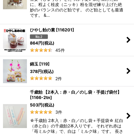
に、程よく桂皮（ニッキ）粉を混ぜ練り上げた絶
妙のバランスののど飴です。 のど飴としても最適
です。 &…
ひやし飴の素
[
116201
]
864
円
(税込)
45
件
錦玉
[
119
]
378
円
(税込)
2
件
千歳飴 【2本入：赤・白／のし袋・手提げ袋付】
[
1166-2tn
]
503
円
(税込)
3
件
☆千歳飴 2本入：赤・白／のし袋＋手提袋☆ 紅白
（赤と白）の千歳飴2本入りです。 それぞれ赤は
「苺ミルク味」で、白は「ミルク味」です。 長さ