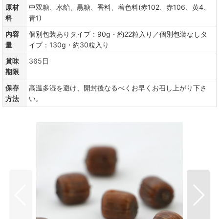
原材
中双糖、水飴、黒糖、香料、着色料(赤102、赤106、黄4、
料
青1)
内容
個別包装ありタイプ：90g・約22粒入り／個別包装なしタ
量
イプ：130g・約30粒入り
賞味
365日
期限
保存
高温多湿を避け、開封後なるべくお早くお召し上がり下さ
方法
い。