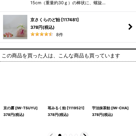
15cm（重量約30ｇ）の棒状に、螺旋…
京さくらのど飴
[
117481
]
378
円
(税込)
8
件
この商品を買った人は、こんな商品も買っています
京の露
[
IW-TSUYU
]
苺みるく飴
[
1119521
]
宇治抹茶飴
[
IW-CHA
]
378
円
(税込)
378
円
(税込)
378
円
(税込)