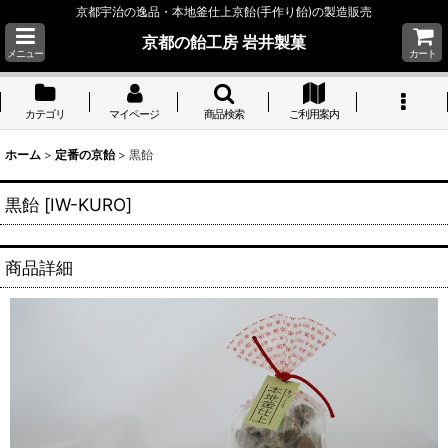
京都宇治の逸品・本地釜仕上京飴(手作り飴)の製造販売
京都の飴工房 岩井製菓
メニュー
カート
カテゴリ
マイページ
商品検索
ご利用案内
ホーム
>
定番の京飴
>
黒飴
黒飴
[
IW-KURO
]
商品詳細