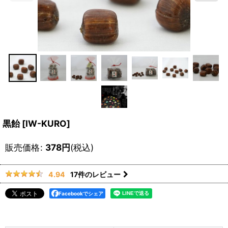
黒飴
[
IW-KURO
]
販売価格
:
378
円
(税込)
17
件のレビュー
4.94
Facebookでシェア