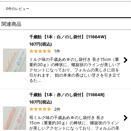
0
件のレビュー
関連商品
千歳飴 【1本：白／のし袋付】
[
11664W
]
167
円
(税込)
1
件
ミルク味の千歳あめ☆のし袋付き 長さ15cm（重
量約30ｇ）の棒状に、螺旋状のラインが美しいア
クセントになっており、フォルムの美しさに目を
引かれます。 飴の本来の香ばしい甘さを引き立て
るた…
千歳飴 【1本：赤／のし袋付】
[
11664R
]
167
円
(税込)
2
件
苺ミルク味の千歳あめ☆のし袋付き 長さ
15cm（重量約30ｇ）の棒状に、螺旋状のライン
が美しいアクセントになっており、フォルムの美