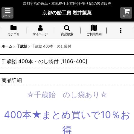
京都宇治の逸品・本地釜仕上京飴(手作り飴)の製造販売
京都の飴工房 岩井製菓
メニュー
カート
カテゴリ
マイページ
商品検索
ご利用案内
ホーム
>
千歳飴
>
千歳飴 400本・のし袋付
千歳飴 400本・のし袋付
[
1166-400
]
商品詳細
☆千歳飴 のし袋あり☆
400本★まとめ買いで10％お
得