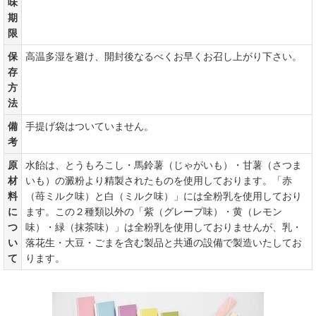
味
期
限
保
高温多湿を避け、開封後なるべくお早くお召し上がり下さい。
存
方
法
備
手提げ袋はついていません。
考
原
水飴は、とうもろこし・馬鈴薯（じゃがいも）・甘薯（さつま
材
いも）の澱粉より精製されたものを使用しております。「赤
料
（苺ミルク味）と白（ミルク味）」には全粉乳を使用しており
に
ます。この２種類以外の「紫（グレープ味）・黄（レモン
つ
味）・緑（抹茶味）」は全粉乳を使用しておりませんが、乳・
い
落花生・大豆・ごまを含む製品と共通の設備で製造いたしてお
て
ります。