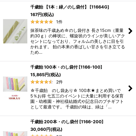
千歳飴 【1本：緑／のし袋付】
[
11664G
]
167
円
(税込)
1
件
抹茶味の千歳あめ☆のし袋付き 長さ15cm（重量
約30ｇ）の棒状に、螺旋状のラインが美しいアク
セントになっており、フォルムの美しさに目を引
かれます。 飴の本来の香ばしい甘さを引き立てる
ため…
千歳飴 100本・のし袋付
[
1166-100
]
15,865
円
(税込)
2
件
☆千歳飴 のし袋あり☆ 100本★まとめ買いで
5％お得 七五三のイベントに大量に利用する保育
園・幼稚園・神社様結婚式や記念日のプチギフト
として最適です。 千歳飴の味は、緑は「…
千歳飴 200本・のし袋付
[
1166-200
]
30,060
円
(税込)