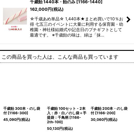
千歳飴 1440本・飴のみ
[
1166-1440
]
162,000
円
(税込)
☆千歳あめ単品☆ 1,440本★まとめ買いで10％お
得 七五三のイベントに大量に利用する保育園・幼
稚園・神社様結婚式や記念日のプチギフトとして
最適です。 ※千歳飴の味は、緑は「抹…
この商品を買った人は、こんな商品も買っています
千歳飴 300本・のし袋
千歳飴 100セット - 2本
千歳飴 200本・のし袋
付
[
1166-300
]
入：赤・白／のし袋＋手
付
[
1166-200
]
提袋：千鳥柄
[
1166-
45,090
円
(税込)
30,060
円
(税込)
2th-100
]
50,130
円
(税込)