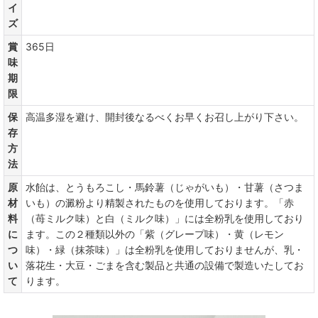
イ
ズ
賞
365日
味
期
限
保
高温多湿を避け、開封後なるべくお早くお召し上がり下さい。
存
方
法
原
水飴は、とうもろこし・馬鈴薯（じゃがいも）・甘薯（さつま
材
いも）の澱粉より精製されたものを使用しております。「赤
料
（苺ミルク味）と白（ミルク味）」には全粉乳を使用しており
に
ます。この２種類以外の「紫（グレープ味）・黄（レモン
つ
味）・緑（抹茶味）」は全粉乳を使用しておりませんが、乳・
い
落花生・大豆・ごまを含む製品と共通の設備で製造いたしてお
て
ります。