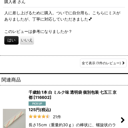
購入者
さん
人に差し上げるために購入。ついでに自分用も。こちらにミスが
ありましたが、丁寧に対応していただきました💕
このレビューは参考になりましたか？
はい
いいえ
全て表示
(1件のレビュー)
関連商品
千歳飴 1本 白 ミルク味 透明袋 個別包装 七五三 京
都
[
116602
]
125
円
(税込)
21
件
長さ15cm（重量約30ｇ）の棒状に、螺旋状のラ