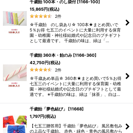
千歳飴 100本・のし袋付
[
1166-100
]
15,865
円
(税込)
2
件
☆千歳飴 のし袋あり☆ 100本★まとめ買いで
5％お得 七五三のイベントに大量に利用する保育
園・幼稚園・神社様結婚式や記念日のプチギフト
として最適です。 千歳飴の味は、緑は「…
千歳飴 360本・飴のみ
[
1166-360
]
42,750
円
(税込)
2
件
☆千歳あめ単品☆ 360本★まとめ買いで5％お得
七五三のイベントに大量に利用する保育園・幼稚
園・神社様結婚式や記念日のプチギフトとして最
適です。 ※千歳飴の味は、緑は「抹茶」、白は…
千歳飴「夢色結び」
[
11668
]
1,797
円
(税込)
【七五三贈答用】千歳飴「夢色結び」 風呂敷包み
の上品な千歳飴。 赤色・緑色・青色の風呂敷から