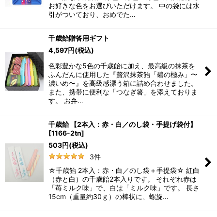
お好きな色をお選びいただけます。 中の袋には水
引がついており、おめでた…
千歳飴贈答用ギフト
4,597
円
(税込)
色彩豊かな5色の千歳飴に加え、最高級の抹茶を
ふんだんに使用した『贅沢抹茶飴「碧の極み」〜
濃いめ〜』を高級感漂う箱に詰め合わせました。
また、携帯に便利な「つなぎ箸」を添えておりま
す。 お弁…
千歳飴 【2本入：赤・白／のし袋・手提げ袋付】
[
1166-2tn
]
503
円
(税込)
3
件
☆千歳飴 2本入：赤・白／のし袋＋手提袋☆ 紅白
（赤と白）の千歳飴2本入りです。 それぞれ赤は
「苺ミルク味」で、白は「ミルク味」です。 長さ
15cm（重量約30ｇ）の棒状に、螺旋…