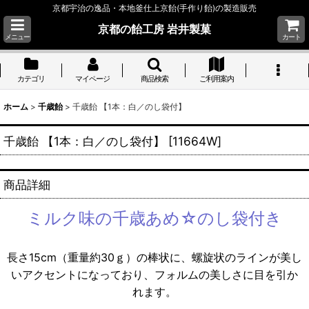
京都宇治の逸品・本地釜仕上京飴(手作り飴)の製造販売
京都の飴工房 岩井製菓
メニュー
カート
カテゴリ
マイページ
商品検索
ご利用案内
ホーム
>
千歳飴
>
千歳飴 【1本：白／のし袋付】
千歳飴 【1本：白／のし袋付】
[
11664W
]
商品詳細
ミルク味の千歳あめ☆のし袋付き
長さ15cm（重量約30ｇ）の棒状に、螺旋状のラインが美し
いアクセントになっており、フォルムの美しさに目を引か
れます。