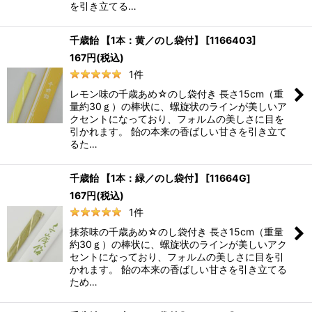
を引き立てる…
千歳飴 【1本：黄／のし袋付】
[
1166403
]
167
円
(税込)
1
件
レモン味の千歳あめ☆のし袋付き 長さ15cm（重
量約30ｇ）の棒状に、螺旋状のラインが美しいア
クセントになっており、フォルムの美しさに目を
引かれます。 飴の本来の香ばしい甘さを引き立て
るた…
千歳飴 【1本：緑／のし袋付】
[
11664G
]
167
円
(税込)
1
件
抹茶味の千歳あめ☆のし袋付き 長さ15cm（重量
約30ｇ）の棒状に、螺旋状のラインが美しいアク
セントになっており、フォルムの美しさに目を引
かれます。 飴の本来の香ばしい甘さを引き立てる
ため…