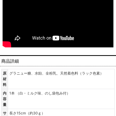
商品詳細
原
グラニュー糖、水飴、全粉乳、天然着色料（ラック色素）
材
料
内
1本 （白・ミルク味、のし袋包み付）
容
量
サ
長さ15cm（約30ｇ）