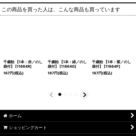
この商品を買った人は、こんな商品も買っています
千歳飴 【1本：赤／のし
千歳飴 【1本：緑／のし
千歳飴 【1本：紫／のし
袋付】
[
11664R
]
袋付】
[
11664G
]
袋付】
[
11664P
]
167
円
(税込)
167
円
(税込)
167
円
(税込)
ホーム
ショッピングカート