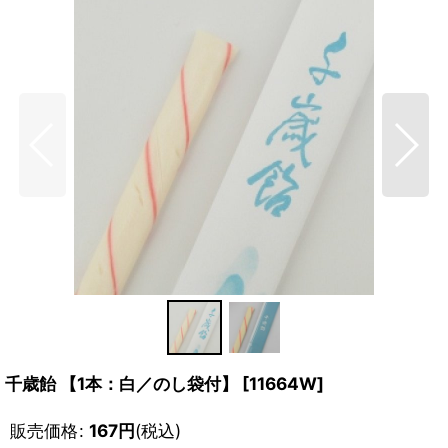
千歳飴 【1本：白／のし袋付】
[
11664W
]
販売価格
:
167
円
(税込)