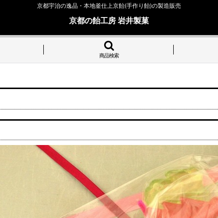
京都宇治の逸品・本地釜仕上京飴(手作り飴)の製造販売
京都の飴工房 岩井製菓
商品検索