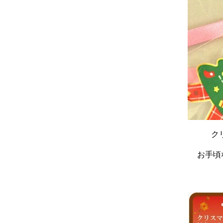
ク
お手頃