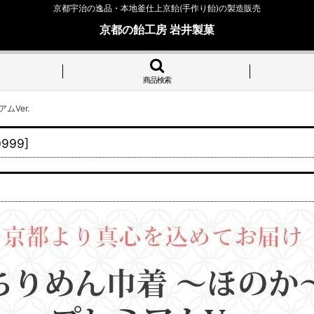
京都宇治の逸品・本地釜仕上京飴(手作り飴)の製造販売
京都の飴工房 岩井製菓
商品検索
Ver.
0999
]