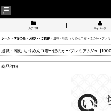
メニュー
カテゴリ
マイページ
ホーム
>
季節の飴
>
お祝い・ご挨拶
>
退職・転勤 ちりめん巾着〜ほのか〜プレミアム
退職・転勤 ちりめん巾着〜ほのか〜プレミアムVer.
[
190
商品詳細